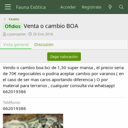
Acceder
Regístrate
Cesión
Venta o cambio BOA
Ofidios
A
F
v.panoptes
26 Ene 2016
u
e
Vista general
t
c
Discusión
o
h
r
a
Dejar valoración
d
e
Vendo o cambio boa bci de 1,30 super mansa , el precio seria
c
de 70€ negociables o podria aceptar cambio por varanos ( en
r
el caso de ser mas caros aportando diferencia ) O por
e
material para terrarios , cualquier consulta via whatsapp!
a
c
662019386
i
ó
Teléfono
n
662019386