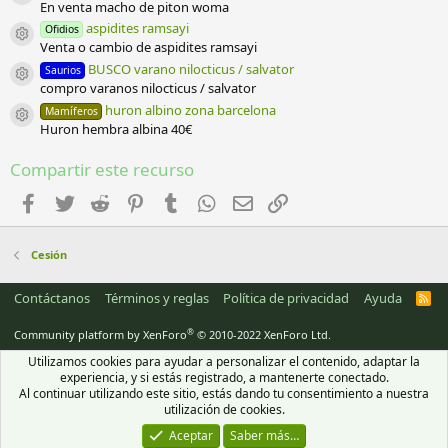
Icono del recurso
En venta macho de piton woma
s
)
aspidites ramsayi
Ofidios
Icono del recurso
Venta o cambio de aspidites ramsayi
BUSCO varano nilocticus / salvator
Saurios
Icono del recurso
compro varanos nilocticus / salvator
huron albino zona barcelona
Mamíferos
Icono del recurso
Huron hembra albina 40€
Compartir este recurso
Facebook
Twitter
Reddit
Pinterest
Tumblr
WhatsApp
Email
Enlace
Cesión
Contáctanos
Términos y reglas
Política de privacidad
Ayuda
R
S
S
®
Community platform by XenForo
© 2010-2022 XenForo Ltd.
Utilizamos cookies para ayudar a personalizar el contenido, adaptar la
experiencia, y si estás registrado, a mantenerte conectado.
Al continuar utilizando este sitio, estás dando tu consentimiento a nuestra
utilización de cookies.
Aceptar
Saber más…