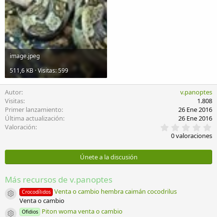
image.jpeg
511,6 KB · Visitas: 599
Autor
v.panoptes
Visitas
1.808
Primer lanzamiento
26 Ene 2016
Última actualización
26 Ene 2016
0
Valoración
,
0 valoraciones
0
0
e
Únete a la discusión
s
t
r
Más recursos de v.panoptes
e
l
Venta o cambio hembra caimán cocodrilus
Crocodílidos
Icono del recurso
l
Venta o cambio
a
Piton woma venta o cambio
Ofidios
(