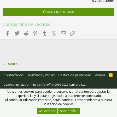
0 valoraciones
0
0
e
Únete a la discusión
s
t
r
Compartir este recurso
e
l
Facebook
Twitter
Reddit
Pinterest
Tumblr
WhatsApp
Email
Enlace
l
a
(
s
)
Cesión
Contáctanos
Términos y reglas
Política de privacidad
Ayuda
R
S
S
®
Community platform by XenForo
© 2010-2022 XenForo Ltd.
Utilizamos cookies para ayudar a personalizar el contenido, adaptar la
experiencia, y si estás registrado, a mantenerte conectado.
Al continuar utilizando este sitio, estás dando tu consentimiento a nuestra
utilización de cookies.
Aceptar
Saber más…