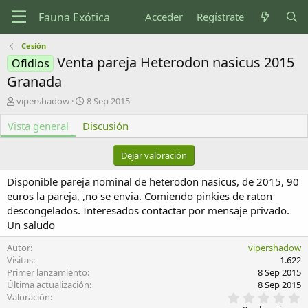
Acceder
Regístrate
Cesión
Venta pareja Heterodon nasicus 2015
Ofidios
Granada
A
F
vipershadow
8 Sep 2015
u
e
Vista general
t
Discusión
c
o
h
r
a
Dejar valoración
d
e
Disponible pareja nominal de heterodon nasicus, de 2015, 90
c
euros la pareja, ,no se envia. Comiendo pinkies de raton
r
descongelados. Interesados contactar por mensaje privado.
e
Un saludo
a
c
Autor
vipershadow
i
Visitas
1.622
ó
Primer lanzamiento
8 Sep 2015
n
Última actualización
8 Sep 2015
0
Valoración
,