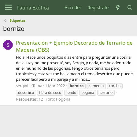
Acceder
Regístrate
Etiquetas
bornizo
Presentación + Ejemplo Decorado de Terrario de
Madera (OBS)
Hola, Hace unos poquitos días entré para preguntar una cosilla
de la luz y no me presenté, soy Sergio, y nada, me he adentrado
en el mundillo de las pogonas, tengo otros terrarios pero
tropìcales y esta vez me ha llamado el tema desértico que puede
parecer fácil pero a mi pareja y a mi nos...
sergioh
Tema
1 Mar 2022
bornizo
cemento
corcho
desertico
fibra de coco
fondo
pogona
terrario
Respuestas: 12
Foro:
Pogona