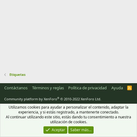
Etiquetas
Contáctanos
Términos y reglas
Política de privacidad
Ayuda
R
S
S
®
Community platform by XenForo
© 2010-2022 XenForo Ltd.
Utilizamos cookies para ayudar a personalizar el contenido, adaptar la
experiencia, y si estás registrado, a mantenerte conectado.
Al continuar utilizando este sitio, estás dando tu consentimiento a nuestra
utilización de cookies.
Aceptar
Saber más…