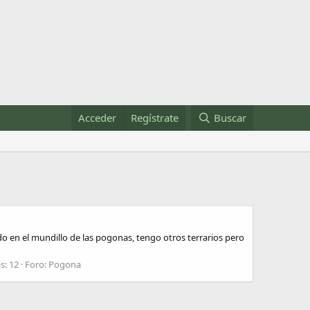
Acceder
Regístrate
Buscar
do en el mundillo de las pogonas, tengo otros terrarios pero
s: 12
Foro:
Pogona