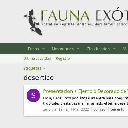
Foros
Novedades
Clasificados
Mu
Última actividad
Registro
Etiquetas
desertico
Presentación + Ejemplo Decorado de 
Hola, Hace unos poquitos días entré para pregunta
tropìcales y esta vez me ha llamado el tema desérti
sergioh
Tema
1 Mar 2022
bornizo
cemento