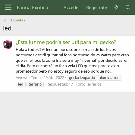
Acceder
Regístrate
Etiquetas
led
¿Esta luz me podría ser util para mi gecko?
Hola a todos!! Al leer un poco sobre lo malo de los focos
nocturnos decidí quitar mi foco nocturno de 25 watts pero creo
que sin el foco la zona fría será muy "invernal" por decirlo así en
el día. Pero encontré un foco vela LED que me parece algo
prometedor pero no estoy seguro de eso porque no...
Awewe
Tema
20 Abr 2022
gecko leopardo
iluminación
Respuestas: 17
Foro:
Terrarios
led
terrario