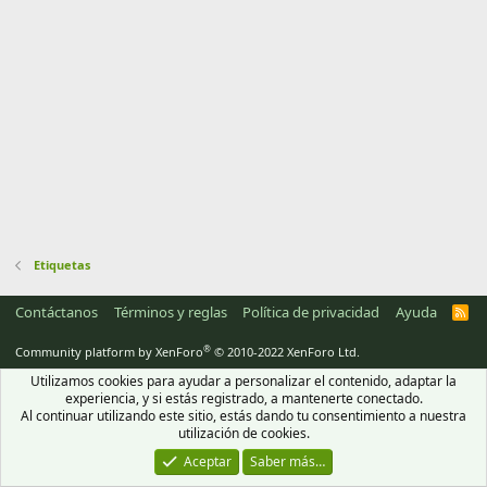
Etiquetas
Contáctanos
Términos y reglas
Política de privacidad
Ayuda
R
S
S
®
Community platform by XenForo
© 2010-2022 XenForo Ltd.
Utilizamos cookies para ayudar a personalizar el contenido, adaptar la
experiencia, y si estás registrado, a mantenerte conectado.
Al continuar utilizando este sitio, estás dando tu consentimiento a nuestra
utilización de cookies.
Aceptar
Saber más…