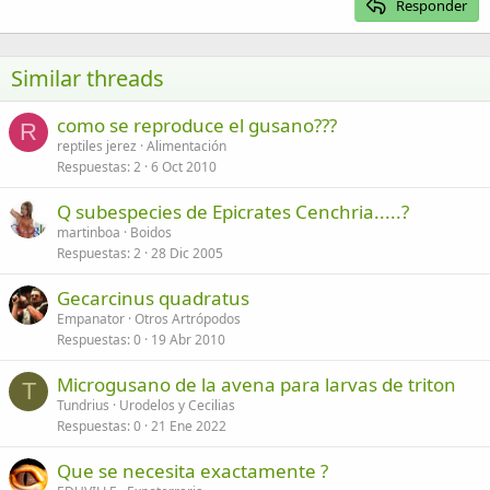
Responder
Heading 3
18
Tahoma
22
Times New Roman
Similar threads
26
Trebuchet MS
como se reproduce el gusano???
Verdana
R
reptiles jerez
Alimentación
Respuestas
2
6 Oct 2010
Q subespecies de Epicrates Cenchria.....?
martinboa
Boidos
Respuestas
2
28 Dic 2005
Gecarcinus quadratus
Empanator
Otros Artrópodos
Respuestas
0
19 Abr 2010
Microgusano de la avena para larvas de triton
T
Tundrius
Urodelos y Cecilias
Respuestas
0
21 Ene 2022
Que se necesita exactamente ?