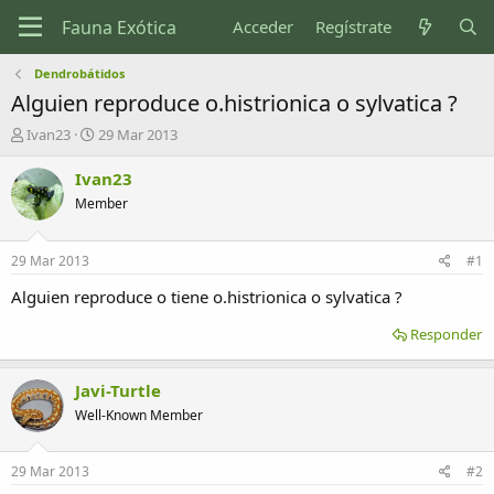
Acceder
Regístrate
Dendrobátidos
Alguien reproduce o.histrionica o sylvatica ?
I
F
Ivan23
29 Mar 2013
n
e
i
c
Ivan23
c
h
Member
i
a
a
d
d
e
29 Mar 2013
#1
o
i
r
n
Alguien reproduce o tiene o.histrionica o sylvatica ?
d
i
e
c
Responder
l
i
t
o
Javi-Turtle
e
m
Well-Known Member
a
29 Mar 2013
#2