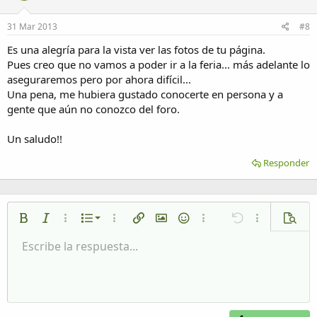
31 Mar 2013
#8
Es una alegría para la vista ver las fotos de tu página.
Pues creo que no vamos a poder ir a la feria... más adelante lo
aseguraremos pero por ahora difícil...
Una pena, me hubiera gustado conocerte en persona y a
gente que aún no conozco del foro.
Un saludo!!
Responder
Lista numerada
Negrita
Cursiva
Más opciones…
Lista
Más opciones…
Insertar enlace
Insertar imagen
Emoticonos
Más opciones…
Deshacer
Más opciones
Vista p
Lista desordenada
Escribe la respuesta...
Alineación izquierda
9
Normal
Guardar borrador
Arial
Tamaño del texto
Alineamiento
Citar
Rehacer
Multimedia
Cambiar a código BB
Color de texto
Paragraph format
Insertar tabla
Eliminar formato
Fuente
Insert horizontal line
Borradores
Tachado
Spoiler
Subrayado
Código
Código en línea
Spoiler en línea
Aumentar sangría
10
Eliminar borrador
Alineación centrada
Heading 1
Book Antiqua
Disminuir sangría
12
Courier New
Alineación derecha
Heading 2
15
Georgia
Justify text