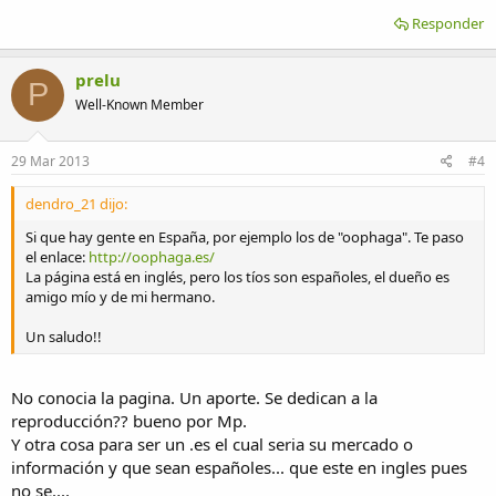
Responder
prelu
P
Well-Known Member
29 Mar 2013
#4
dendro_21 dijo:
Si que hay gente en España, por ejemplo los de "oophaga". Te paso
el enlace:
http://oophaga.es/
La página está en inglés, pero los tíos son españoles, el dueño es
amigo mío y de mi hermano.
Un saludo!!
No conocia la pagina. Un aporte. Se dedican a la
reproducción?? bueno por Mp.
Y otra cosa para ser un .es el cual seria su mercado o
información y que sean españoles... que este en ingles pues
no se....