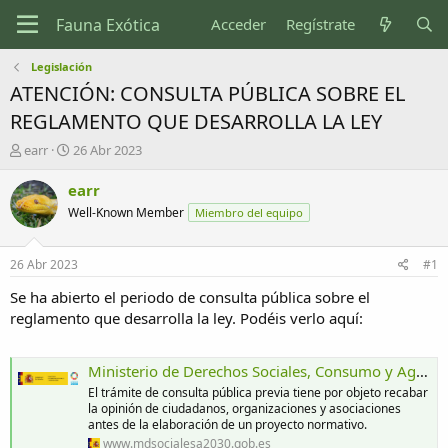
Acceder
Regístrate
Legislación
ATENCIÓN: CONSULTA PÚBLICA SOBRE EL
REGLAMENTO QUE DESARROLLA LA LEY
I
F
earr
26 Abr 2023
n
e
i
c
earr
c
h
Well-Known Member
Miembro del equipo
i
a
a
d
d
e
26 Abr 2023
#1
o
i
r
n
Se ha abierto el periodo de consulta pública sobre el
d
i
reglamento que desarrolla la ley. Podéis verlo aquí:
e
c
l
i
t
o
Ministerio de Derechos Sociales, Consumo y Agenda 2030 - Consultas públicas previas
e
El trámite de consulta pública previa tiene por objeto recabar
m
la opinión de ciudadanos, organizaciones y asociaciones
a
antes de la elaboración de un proyecto normativo.
www.mdsocialesa2030.gob.es