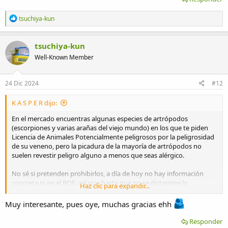
R
tsuchiya-kun
e
a
c
tsuchiya-kun
c
Well-Known Member
i
o
n
e
24 Dic 2024
#12
s
:
K A S P E R dijo:
En el mercado encuentras algunas especies de artrópodos
(escorpiones y varias arañas del viejo mundo) en los que te piden
Licencia de Animales Potencialmente peligrosos por la peligrosidad
de su veneno, pero la picadura de la mayoría de artrópodos no
suelen revestir peligro alguno a menos que seas alérgico.
No sé si pretenden prohibirlos, a día de hoy no hay información
concreta ni en el BOE, así que hasta que no se dictamine lo
Haz clic para expandir...
contrario, siguen siendo legales siempre que se cumpla con la
normativa, documento de cesión, CITES, etc. en caso que fuera
Muy interesante, pues oye, muchas gracias ehh
necesario.
Responder