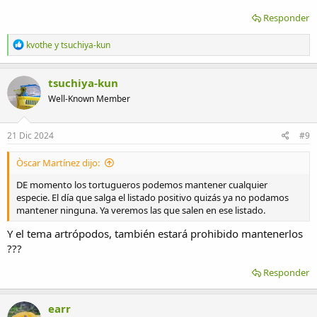
Responder
R
kvothe
y
tsuchiya-kun
e
a
c
tsuchiya-kun
c
Well-Known Member
i
o
n
e
21 Dic 2024
#9
s
:
Òscar Martínez dijo:
DE momento los tortugueros podemos mantener cualquier
especie. El día que salga el listado positivo quizás ya no podamos
mantener ninguna. Ya veremos las que salen en ese listado.
Y el tema artrópodos, también estará prohibido mantenerlos
???
Responder
earr