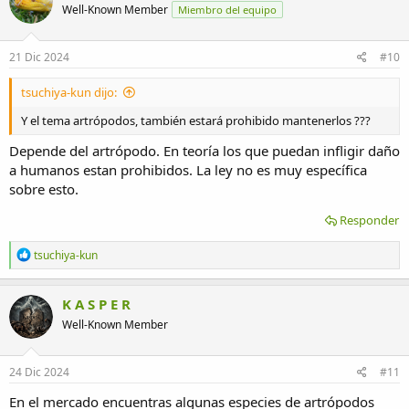
Well-Known Member
Miembro del equipo
21 Dic 2024
#10
tsuchiya-kun dijo:
Y el tema artrópodos, también estará prohibido mantenerlos ???
Depende del artrópodo. En teoría los que puedan infligir daño
a humanos estan prohibidos. La ley no es muy específica
sobre esto.
Responder
R
tsuchiya-kun
e
a
c
K A S P E R
c
Well-Known Member
i
o
n
e
24 Dic 2024
#11
s
:
En el mercado encuentras algunas especies de artrópodos