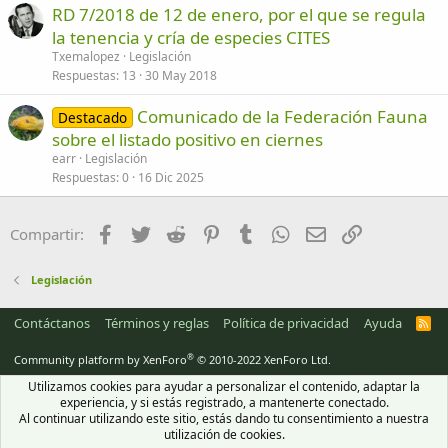
RD 7/2018 de 12 de enero, por el que se regula
la tenencia y cría de especies CITES
Txemalopez
Legislación
Respuestas
13
30 May 2018
Comunicado de la Federación Fauna
Destacado
sobre el listado positivo en ciernes
earr
Legislación
Respuestas
0
16 Dic 2025
Facebook
Twitter
Reddit
Pinterest
Tumblr
WhatsApp
Email
Enlace
Compartir:
Legislación
Contáctanos
Términos y reglas
Política de privacidad
Ayuda
R
S
S
®
Community platform by XenForo
© 2010-2022 XenForo Ltd.
Utilizamos cookies para ayudar a personalizar el contenido, adaptar la
experiencia, y si estás registrado, a mantenerte conectado.
Al continuar utilizando este sitio, estás dando tu consentimiento a nuestra
utilización de cookies.