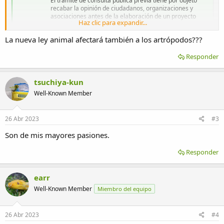
El trámite de consulta pública previa tiene por objeto
recabar la opinión de ciudadanos, organizaciones y
asociaciones antes de la elaboración de un proyecto
Haz clic para expandir...
normativo.
www.mdsocialesa2030.gob.es
La nueva ley animal afectará también a los artrópodos???
Responder
Lo incluyo por si alguien quiere hacer alegaciones. Según dicen
"tiene por objeto recabar la opinión de los ciudadanos".
Un consejo: si argumentáis hacedlo en serio.
tsuchiya-kun
Well-Known Member
26 Abr 2023
#3
Son de mis mayores pasiones.
Responder
earr
Well-Known Member
Miembro del equipo
26 Abr 2023
#4