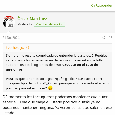
personas y animales.
2. Reptiles venenosos y todas las especies de reptiles que en estado
Responder
adulto superen los dos kilogramos de peso, excepto en el caso de
quelonios.
Òscar Martínez
3. Todos los primates.
4. Mamíferos silvestres que en estado adulto superen los 5 kg.
Moderator
Miembro del equipo
5. Especies incluidas en otra normativa sectorial a nivel estatal o
comunitario que impida su tenencia en cautividad.
21 Dic 2024
#8
Es decir, que claro que afecta a los artrópodos.
kvothe dijo:
Siempre me resulta complicada de entender la parte de: 2. Reptiles
venenosos y todas las especies de reptiles que en estado adulto
superen los dos kilogramos de peso,
excepto en el caso de
quelonios
.
Para los que tenemos tortugas, ¿qué significa? ¿Se puede tener
cualquier tipo de tortuga? ¿O hay que esperar igualmente al listado
positivo para saber cuáles?
DE momento los tortugueros podemos mantener cualquier
especie. El día que salga el listado positivo quizás ya no
podamos mantener ninguna. Ya veremos las que salen en ese
listado.