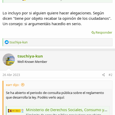
Lo incluyo por si alguien quiere hacer alegaciones. Según
dicen "tiene por objeto recabar la opinión de los ciudadanos".
Un consejo: si argumentáis hacedlo en serio.
Responder
R
tsuchiya-kun
e
a
c
tsuchiya-kun
c
Well-Known Member
i
o
n
e
26 Abr 2023
#2
s
:
earr dijo:
Se ha abierto el periodo de consulta pública sobre el reglamento
que desarrolla la ley. Podéis verlo aquí:
Ministerio de Derechos Sociales, Consumo y Agenda 2030 - Consultas públicas previas