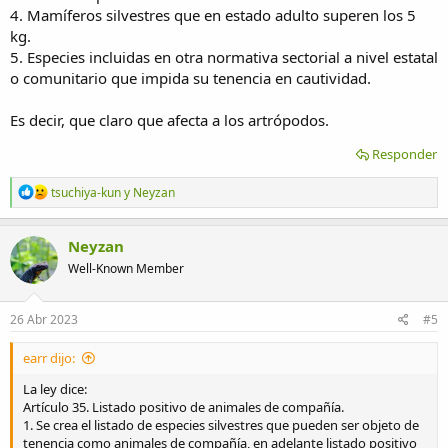
4. Mamíferos silvestres que en estado adulto superen los 5
kg.
5. Especies incluidas en otra normativa sectorial a nivel estatal
o comunitario que impida su tenencia en cautividad.
Es decir, que claro que afecta a los artrópodos.
Responder
R
tsuchiya-kun
y
Neyzan
e
a
c
Neyzan
c
Well-Known Member
i
o
n
e
26 Abr 2023
#5
s
:
earr dijo:
La ley dice:
Artículo 35. Listado positivo de animales de compañía.
1. Se crea el listado de especies silvestres que pueden ser objeto de
tenencia como animales de compañía, en adelante listado positivo