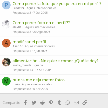
Como poner la foto que yo quiera en mi perfil?
Verdana
P
Predator
Aguas internacionales
Respuestas
2
7 Oct 2005
Como poner foto en el perfil??
alex015
Aguas internacionales
Respuestas
2
20 Ago 2006
modificar el perfil
A
Alien77
Aguas internacionales
Respuestas
1
7 Jun 2006
alimentación - No quiere comer. ¿Qué le doy?
snake_merida
Iguana
Respuestas
13
15 Sep 2005
nunca me deja meter fotos
M
maky
Aguas internacionales
Respuestas
8
6 Abr 2005
Facebook
Twitter
Reddit
Pinterest
Tumblr
WhatsApp
Email
Enlace
Compartir: