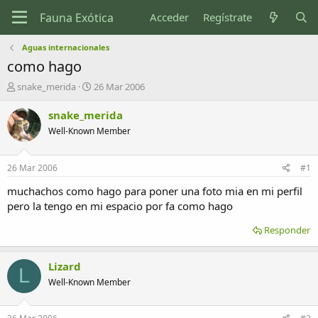
Acceder
Regístrate
Aguas internacionales
como hago
I
F
snake_merida
26 Mar 2006
n
e
i
c
snake_merida
c
h
Well-Known Member
i
a
a
d
d
e
26 Mar 2006
#1
o
i
r
n
muchachos como hago para poner una foto mia en mi perfil
d
i
pero la tengo en mi espacio por fa como hago
e
c
l
i
Responder
t
o
e
m
Lizard
L
a
Well-Known Member