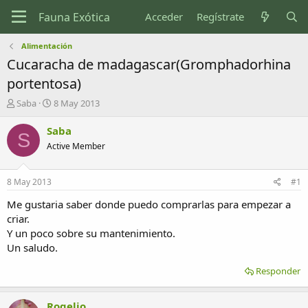
Acceder
Regístrate
Alimentación
Cucaracha de madagascar(Gromphadorhina
portentosa)
I
F
Saba
8 May 2013
n
e
i
c
Saba
S
c
h
Active Member
i
a
a
d
d
e
8 May 2013
#1
o
i
r
n
Me gustaria saber donde puedo comprarlas para empezar a
d
i
criar.
e
c
Y un poco sobre su mantenimiento.
l
i
Un saludo.
t
o
e
Responder
m
a
Rogelio