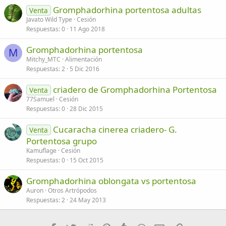
Gromphadorhina portentosa adultas
Verdana
Venta
Javato Wild Type
Cesión
Respuestas
0
11 Ago 2018
Gromphadorhina portentosa
M
Mitchy_MTC
Alimentación
Respuestas
2
5 Dic 2016
criadero de Gromphadorhina Portentosa
Venta
77Samuel
Cesión
Respuestas
0
28 Dic 2015
Cucaracha cinerea criadero- G.
Venta
Portentosa grupo
Kamuflage
Cesión
Respuestas
0
15 Oct 2015
Gromphadorhina oblongata vs portentosa
Auron
Otros Artrópodos
Respuestas
2
24 May 2013