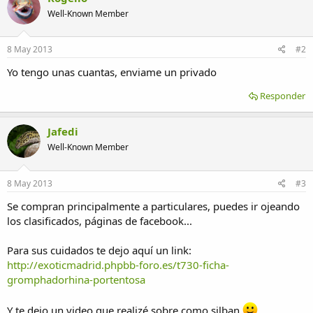
Well-Known Member
8 May 2013
#2
Yo tengo unas cuantas, enviame un privado
Responder
Jafedi
Well-Known Member
8 May 2013
#3
Se compran principalmente a particulares, puedes ir ojeando
los clasificados, páginas de facebook...
Para sus cuidados te dejo aquí un link:
http://exoticmadrid.phpbb-foro.es/t730-ficha-
gromphadorhina-portentosa
Y te dejo un video que realizé sobre como silban