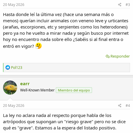
e
20 May 2026
#3
s
:
Hasta donde leí la última vez (hace una semana más o
menos) querían incluir animales con veneno leve y urticantes
(arañas, escorpiones, etc y serpientes como los heterodones)
pero ya no he vuelto a mirar nada y según busco por internet
hoy no encuentro nada sobre ello ¿Sabéis si al final entra o
entró en vigor?
Responder
R
Pol123
e
a
c
earr
c
Well-Known Member
Miembro del equipo
i
o
n
e
20 May 2026
#4
s
:
La ley no aclara nada al respecto porque habla de los
artrópodos que supongan un "riesgo grave" pero no se dice
qué es "grave". Estamos a la espera del listado positivo.