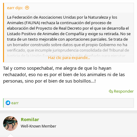
s
:
earr dijo:
La Federación de Asociaciones Unidas por la Naturaleza y los
Animales (FAUNA) rechaza la continuación del proceso de
elaboración del Proyecto de Real Decreto por el que se desarrolla el
Listado Positivo de Animales de Compañía y exige su retirada. No se
trata de un texto mejorable con aportaciones parciales. Se trata de
un borrador construido sobre datos que el propio Gobierno no ha
verificado, que incumple jurisprudencia consolidada del Tribunal de
Justicia de la Unión Europea y que ha sido diseñado para ejecutar
Haz clic para expandir...
una estrategia de lobby previamente acordada, no para evaluar qué
es mejor para los ciudadanos, los animales y la naturaleza española.
Tal y como sospechaba!, me alegra de que lo hayan
Aqu podéis leer la noticia completa:
rechazado!, eso no es por el bien de los animales ni de las
personas, sino por el bien de sus bolsillos...!
Federación de Asociaciones Unidas por la Naturaleza y los Animales
Responder
Promovemos el respeto de todos los animales en la
sociedad.
R
earr
federacionfauna.org
e
a
c
Romilar
c
Well-Known Member
i
o
n