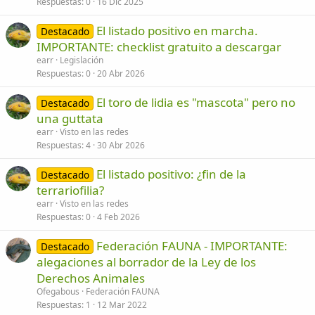
Respuestas
0
16 Dic 2025
El listado positivo en marcha.
Destacado
IMPORTANTE: checklist gratuito a descargar
earr
Legislación
Respuestas
0
20 Abr 2026
El toro de lidia es "mascota" pero no
Destacado
una guttata
earr
Visto en las redes
Respuestas
4
30 Abr 2026
El listado positivo: ¿fin de la
Destacado
terrariofilia?
earr
Visto en las redes
Respuestas
0
4 Feb 2026
Federación FAUNA - IMPORTANTE:
Destacado
alegaciones al borrador de la Ley de los
Derechos Animales
Ofegabous
Federación FAUNA
Respuestas
1
12 Mar 2022