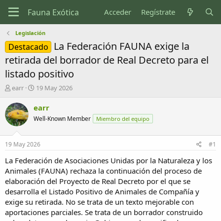
Acceder
Regístrate
Legislación
La Federación FAUNA exige la
Destacado
retirada del borrador de Real Decreto para el
listado positivo
I
F
earr
19 May 2026
n
e
i
c
earr
c
h
Well-Known Member
Miembro del equipo
i
a
a
d
d
e
19 May 2026
#1
o
i
r
n
La Federación de Asociaciones Unidas por la Naturaleza y los
d
i
Animales (FAUNA) rechaza la continuación del proceso de
e
c
elaboración del Proyecto de Real Decreto por el que se
l
i
desarrolla el Listado Positivo de Animales de Compañía y
t
o
exige su retirada. No se trata de un texto mejorable con
e
aportaciones parciales. Se trata de un borrador construido
m
a