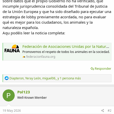
sobre datos que el propio Gobierno no ha verificado, que
incumple jurisprudencia consolidada del Tribunal de Justicia
de la Unión Europea y que ha sido diseñado para ejecutar una
estrategia de lobby previamente acordada, no para evaluar
qué es mejor para los ciudadanos, los animales y la
naturaleza española.
Aqu podéis leer la noticia completa:
Federación de Asociaciones Unidas por la Naturaleza y los Animales
Promovemos el respeto de todos los animales en la sociedad.
federacionfauna.org
Responder
R
Diapteron
,
Yeray León
,
miguel06_
y 1 persona más
e
a
c
Pol123
c
Well-Known Member
i
o
n
e
19 May 2026
#2