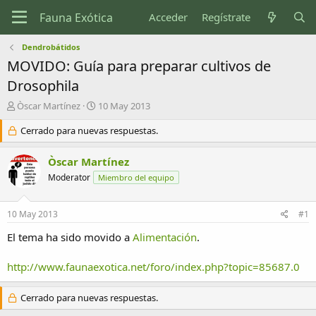
Acceder
Regístrate
Dendrobátidos
MOVIDO: Guía para preparar cultivos de
Drosophila
I
F
Òscar Martínez
10 May 2013
n
e
i
Cerrado para nuevas respuestas.
c
c
h
i
a
Òscar Martínez
a
d
Moderator
Miembro del equipo
d
e
o
i
r
n
10 May 2013
#1
d
i
e
c
El tema ha sido movido a
Alimentación
.
l
i
t
o
http://www.faunaexotica.net/foro/index.php?topic=85687.0
e
m
a
Cerrado para nuevas respuestas.