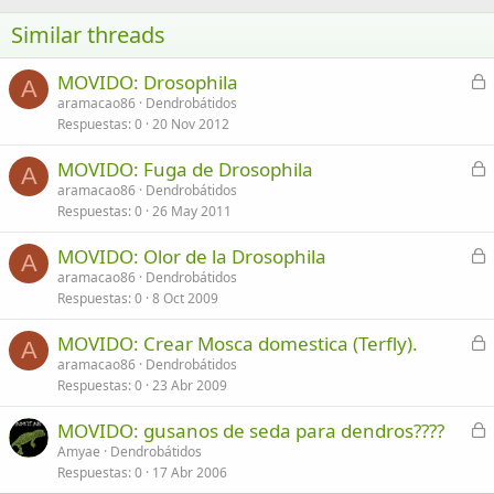
Similar threads
C
MOVIDO: Drosophila
A
e
aramacao86
Dendrobátidos
Respuestas
0
20 Nov 2012
r
r
C
MOVIDO: Fuga de Drosophila
a
A
e
aramacao86
Dendrobátidos
d
Respuestas
0
26 May 2011
r
o
r
C
MOVIDO: Olor de la Drosophila
a
A
e
aramacao86
Dendrobátidos
d
Respuestas
0
8 Oct 2009
r
o
r
C
MOVIDO: Crear Mosca domestica (Terfly).
a
A
e
aramacao86
Dendrobátidos
d
Respuestas
0
23 Abr 2009
r
o
r
C
MOVIDO: gusanos de seda para dendros????
a
e
Amyae
Dendrobátidos
d
Respuestas
0
17 Abr 2006
r
o