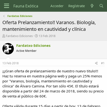
Acceder
Regístrate
Fardatxo Ediciones
Oferta Prelanzamiento!! Varanos. Biología,
mantenimiento en cautividad y clínica
I
F
Fardatxo Ediciones
13 Feb 2018
n
e
i
c
Fardatxo Ediciones
c
h
Active Member
i
a
a
d
d
e
13 Feb 2018
#1
o
i
r
n
¡¡¡Gran oferta de prelanzamiento de nuestro nuevo titulo!!!
d
i
Haz tu reserva en nuestra página web y paga un 25% menos
e
c
por "Varanos, biología, mantenimiento en cautividad y
l
i
clínica" de Álvaro Camina. Por tan sólo 45€. El título estará
t
o
disponible a partir del 24 de marzo de 2018, siendo su precio
e
de venta al público de 60€.
m
a
Oferta válida durante 15 días a partir de hoy, 13 de Febrero