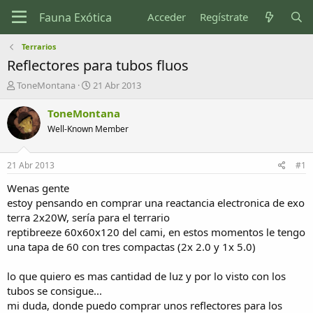
Acceder
Regístrate
Terrarios
Reflectores para tubos fluos
I
F
ToneMontana
21 Abr 2013
n
e
i
c
ToneMontana
c
h
Well-Known Member
i
a
a
d
d
e
21 Abr 2013
#1
o
i
r
n
Wenas gente
d
i
estoy pensando en comprar una reactancia electronica de exo
e
c
terra 2x20W, sería para el terrario
l
i
reptibreeze 60x60x120 del cami, en estos momentos le tengo
t
o
una tapa de 60 con tres compactas (2x 2.0 y 1x 5.0)
e
m
a
lo que quiero es mas cantidad de luz y por lo visto con los
tubos se consigue...
mi duda, donde puedo comprar unos reflectores para los