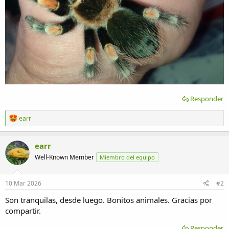
Responder
R
earr
e
a
c
earr
c
Well-Known Member
Miembro del equipo
i
o
n
e
10 Mar 2026
#2
s
:
Son tranquilas, desde luego. Bonitos animales. Gracias por
compartir.
Responder