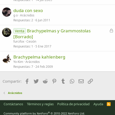
duda con sexo
g o
Arácnidos
Respuestas
2
6 Jun 2011
C
Brachypelmas y Grammostolas
Venta
e
[Borrado]
r
furcifox
Cesión
r
Respuestas
1
5 Ene 2017
a
Brachypelma kahlenberg
d
Yo-Kim
Arácnidos
o
Respuestas
7
24 Feb 2009
Facebook
Twitter
Reddit
Pinterest
Tumblr
WhatsApp
Email
Enlace
Compartir:
Arácnidos
Contáctanos
Términos y reglas
Política de privacidad
Ayuda
R
S
S
®
Community platform by XenForo
© 2010-2022 XenForo Ltd.