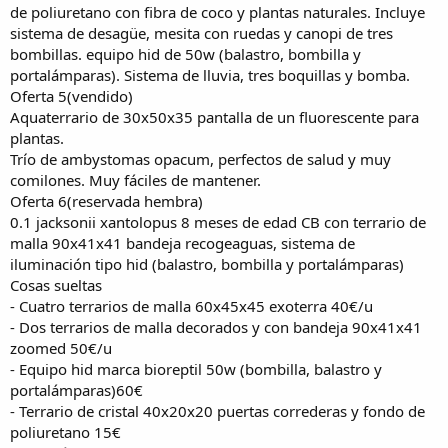
de poliuretano con fibra de coco y plantas naturales. Incluye
sistema de desagüe, mesita con ruedas y canopi de tres
bombillas. equipo hid de 50w (balastro, bombilla y
portalámparas). Sistema de lluvia, tres boquillas y bomba.
Oferta 5(vendido)
Aquaterrario de 30x50x35 pantalla de un fluorescente para
plantas.
Trío de ambystomas opacum, perfectos de salud y muy
comilones. Muy fáciles de mantener.
Oferta 6(reservada hembra)
0.1 jacksonii xantolopus 8 meses de edad CB con terrario de
malla 90x41x41 bandeja recogeaguas, sistema de
iluminación tipo hid (balastro, bombilla y portalámparas)
Cosas sueltas
- Cuatro terrarios de malla 60x45x45 exoterra 40€/u
- Dos terrarios de malla decorados y con bandeja 90x41x41
zoomed 50€/u
- Equipo hid marca bioreptil 50w (bombilla, balastro y
portalámparas)60€
- Terrario de cristal 40x20x20 puertas correderas y fondo de
poliuretano 15€