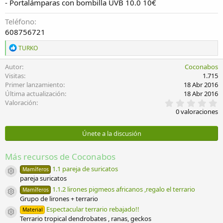
- Portalámparas con bombilla UVB 10.0 10€
Teléfono
608756721
R
TURKO
e
a
Autor
Coconabos
c
Visitas
1.715
c
Primer lanzamiento
18 Abr 2016
i
Última actualización
18 Abr 2016
o
0
Valoración
n
,
e
0 valoraciones
0
s
0
:
e
Únete a la discusión
s
t
r
Más recursos de Coconabos
e
l
1.1 pareja de suricatos
Mamíferos
Icono del recurso
l
pareja suricatos
a
1.1.2 lirones pigmeos africanos ,regalo el terrario
Mamíferos
(
Icono del recurso
Grupo de lirones + terrario
s
)
Espectacular terrario rebajado!!
Material
Icono del recurso
Terrario tropical dendrobates , ranas, geckos