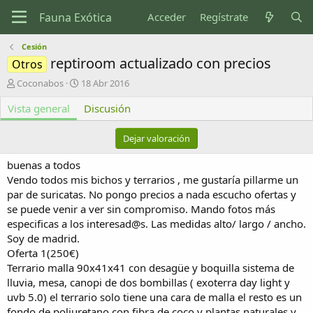
Acceder
Regístrate
Cesión
reptiroom actualizado con precios
Otros
A
F
Coconabos
18 Abr 2016
u
e
Vista general
t
c
Discusión
o
h
r
a
Dejar valoración
d
e
buenas a todos
c
Vendo todos mis bichos y terrarios , me gustaría pillarme un
r
par de suricatas. No pongo precios a nada escucho ofertas y
e
se puede venir a ver sin compromiso. Mando fotos más
a
c
especificas a los interesad@s. Las medidas alto/ largo / ancho.
i
Soy de madrid.
ó
Oferta 1(250€)
n
Terrario malla 90x41x41 con desagüe y boquilla sistema de
lluvia, mesa, canopi de dos bombillas ( exoterra day light y
uvb 5.0) el terrario solo tiene una cara de malla el resto es un
fondo de poliuretano con fibra de coco y plantas naturales y