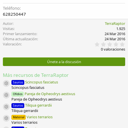
Teléfono
628250447
Autor
TerraRaptor
Visitas
1.925
Primer lanzamiento
24 Mar 2016
Última actualización
24 Mar 2016
0
Valoración
,
0 valoraciones
0
0
e
Únete a la discusión
s
t
r
Más recursos de TerraRaptor
e
l
Scincopus fasciatus
Saurios
Icono del recurso
l
Scincopus fasciatus
a
Pareja de Opheodrys aestivus
Ofidios
(
Icono del recurso
Pareja de Opheodrys aestivus
s
)
Tiliqua gerrardii
Saurios
Icono del recurso
Tiliqua gerrardii
Varios terrarios
Material
Icono del recurso
Varios terrarios