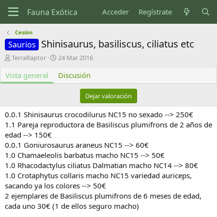
Acceder
Regístrate
Cesión
Shinisaurus, basiliscus, ciliatus etc
Saurios
A
F
TerraRaptor
24 Mar 2016
u
e
Vista general
t
c
Discusión
o
h
r
a
Dejar valoración
d
e
0.0.1 Shinisaurus crocodilurus NC15 no sexado --> 250€
c
1.1 Pareja reproductora de Basiliscus plumifrons de 2 años de
r
edad --> 150€
e
0.0.1 Goniurosaurus araneus NC15 --> 60€
a
c
1.0 Chamaeleolis barbatus macho NC15 --> 50€
i
1.0 Rhacodactylus ciliatus Dalmatian macho NC14 --> 80€
ó
1.0 Crotaphytus collaris macho NC15 variedad auriceps,
n
sacando ya los colores --> 50€
2 ejemplares de Basiliscus plumifrons de 6 meses de edad,
cada uno 30€ (1 de ellos seguro macho)