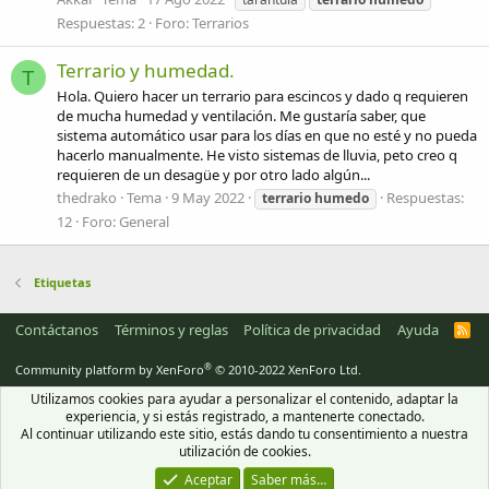
Respuestas: 2
Foro:
Terrarios
Terrario y humedad.
T
Hola. Quiero hacer un terrario para escincos y dado q requieren
de mucha humedad y ventilación. Me gustaría saber, que
sistema automático usar para los días en que no esté y no pueda
hacerlo manualmente. He visto sistemas de lluvia, peto creo q
requieren de un desagüe y por otro lado algún...
thedrako
Tema
9 May 2022
Respuestas:
terrario
humedo
12
Foro:
General
Etiquetas
Contáctanos
Términos y reglas
Política de privacidad
Ayuda
R
S
S
®
Community platform by XenForo
© 2010-2022 XenForo Ltd.
Utilizamos cookies para ayudar a personalizar el contenido, adaptar la
experiencia, y si estás registrado, a mantenerte conectado.
Al continuar utilizando este sitio, estás dando tu consentimiento a nuestra
utilización de cookies.
Aceptar
Saber más…