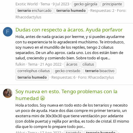
Exotic World
Tema
9 Jul 2023
gecko gárgola
principiante
Respuestas: 2
Foro:
terrario
encharcado
terrario
humedo
Rhacodactylus
Dudas con respecto a ácaros. Ayuda porfavor
F
Hola, antes de nada gracias por leerme, y si puedes ayudarme
con tu experiencia te lo agradeceré muchísimo. Te introduzco,
soy nuevo en el mundillo de los reptiles, tengo 2 ciliatus
separados. De un año aprox. cada uno. Los dos están bien de
salud, creciendo y comiendo bien. Sobre todo el que...
fulkin
Tema
21 Ago 2022
ácaros
ciliatus
correlophus ciliatus
gecko crestado
terrario
bioactivo
Respuestas: 6
Foro:
Rhacodactylus
terrario
humedo
Soy nueva en esto. Tengo problemas con la
humedad 😬
Hola a todos. Soy nueva en todo esto de los terrarios y necesito
un poco de ayuda. Hace dos dias compre mi primer terrario, un
exoterra mini de 30x30x30 que tiene ventilación por adelante
(con doble puerta) y rejilla por arriba, es todo de cristal. El mismo
día que lo compre lo prepare todo por...
Akkai
Tema
17 Ago 2022
tarantula
terrario
humedo