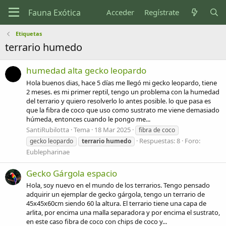
Acceder
Regístrate
Etiquetas
terrario humedo
humedad alta gecko leopardo
Hola buenos dias, hace 5 días me llegó mi gecko leopardo, tiene
2 meses. es mi primer reptil, tengo un problema con la humedad
del terrario y quiero resolverlo lo antes posible. lo que pasa es
que la fibra de coco que uso como sustrato me viene demasiado
húmeda, entonces cuando le pongo me...
SantiRubilotta
Tema
18 Mar 2025
fibra de coco
Respuestas: 8
Foro:
gecko leopardo
terrario
humedo
Eublepharinae
Gecko Gárgola espacio
Hola, soy nuevo en el mundo de los terrarios. Tengo pensado
adquirir un ejemplar de gecko gárgola, tengo un terrario de
45x45x60cm siendo 60 la altura. El terrario tiene una capa de
arlita, por encima una malla separadora y por encima el sustrato,
en este caso fibra de coco con chips de coco y...