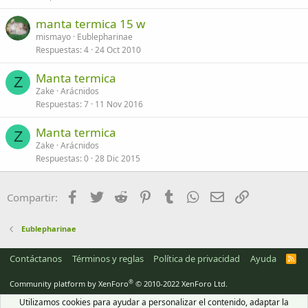
manta termica 15 w
mismayo
Eublepharinae
Respuestas
4
24 Oct 2010
Manta termica
Z
Zake
Arácnidos
Respuestas
7
11 Nov 2016
Manta termica
Z
Zake
Arácnidos
Respuestas
0
28 Dic 2015
Facebook
Twitter
Reddit
Pinterest
Tumblr
WhatsApp
Email
Enlace
Compartir:
Eublepharinae
Contáctanos
Términos y reglas
Política de privacidad
Ayuda
R
S
S
®
Community platform by XenForo
© 2010-2022 XenForo Ltd.
Utilizamos cookies para ayudar a personalizar el contenido, adaptar la