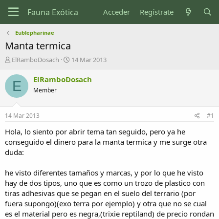
Acceder
Regístrate
Eublepharinae
Manta termica
I
F
ElRamboDosach
14 Mar 2013
n
e
i
c
ElRamboDosach
E
c
h
Member
i
a
a
d
d
e
14 Mar 2013
#1
o
i
r
n
Hola, lo siento por abrir tema tan seguido, pero ya he
d
i
conseguido el dinero para la manta termica y me surge otra
e
c
duda:
l
i
t
o
he visto diferentes tamaños y marcas, y por lo que he visto
e
hay de dos tipos, uno que es como un trozo de plastico con
m
a
tiras adhesivas que se pegan en el suelo del terrario (por
fuera supongo)(exo terra por ejemplo) y otra que no se cual
es el material pero es negra,(trixie reptiland) de precio rondan