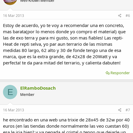
Well-Known Member
16 Mar 2013
#6
Estoy de acuerdo, yo te voy a recomendar una en concreto,
mas barata(por lo menos donde yo compro el material) que
las de exo terra y para mi gusto, son mas fiables! Las repti-
Heat de repti selva, yo par aun terrario de las mismas
medidas 80 largo, 62 alto y 30 de fonde tengo una de esa
marca, que es la extra grande, de 42x28 de 20Watt y va
perfecta! te da para mitad del terrario, y calienta dabuten!
Responder
ElRamboDosach
E
Member
16 Mar 2013
#7
he encontrado en una web una trixie de 28x45 de 32w por 40
euros (en las tiendas donde normalmente las veo cuestan 60)
esa le iria bien? y va pegada al cristal o tengo que dejarle un