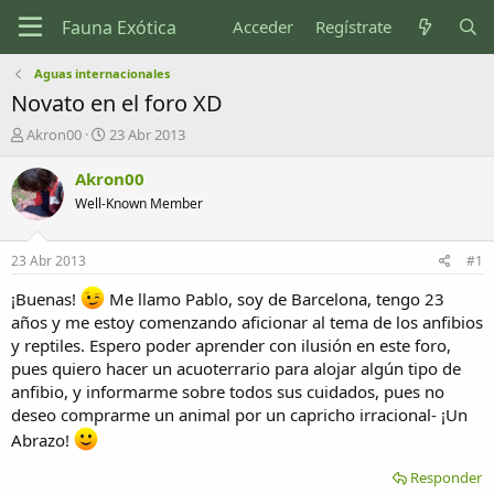
Acceder
Regístrate
Aguas internacionales
Novato en el foro XD
I
F
Akron00
23 Abr 2013
n
e
i
c
Akron00
c
h
Well-Known Member
i
a
a
d
d
e
23 Abr 2013
#1
o
i
r
n
¡Buenas!
Me llamo Pablo, soy de Barcelona, tengo 23
d
i
años y me estoy comenzando aficionar al tema de los anfibios
e
c
y reptiles. Espero poder aprender con ilusión en este foro,
l
i
pues quiero hacer un acuoterrario para alojar algún tipo de
t
o
anfibio, y informarme sobre todos sus cuidados, pues no
e
m
deseo comprarme un animal por un capricho irracional- ¡Un
a
Abrazo!
Responder