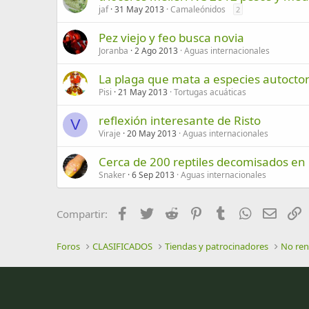
jaf
31 May 2013
Camaleónidos
2
Pez viejo y feo busca novia
Joranba
2 Ago 2013
Aguas internacionales
La plaga que mata a especies autocto
Pisi
21 May 2013
Tortugas acuáticas
reflexión interesante de Risto
V
Viraje
20 May 2013
Aguas internacionales
Cerca de 200 reptiles decomisados en
Snaker
6 Sep 2013
Aguas internacionales
Facebook
Twitter
Reddit
Pinterest
Tumblr
WhatsApp
Email
E
Compartir:
Foros
CLASIFICADOS
Tiendas y patrocinadores
No re