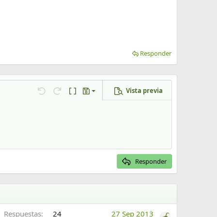
Responder
Vista previa
Guardar borrador
Deshacer
Rehacer
Cambiar a código BB
Borradores
Eliminar borrador
Responder
Respuestas
24
27 Sep 2013