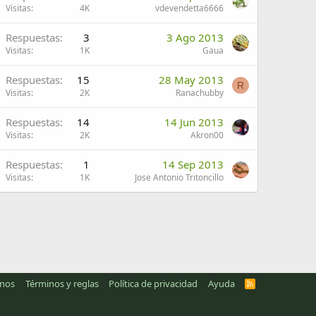
Visitas
4K
vdevendetta6666
Respuestas
3
3 Ago 2013
Visitas
1K
Gaua
Respuestas
15
28 May 2013
R
Visitas
2K
Ranachubby
Respuestas
14
14 Jun 2013
Visitas
2K
Akron00
Respuestas
1
14 Sep 2013
Visitas
1K
Jose Antonio Tritoncillo
anos
Términos y reglas
Política de privacidad
Ayuda
R
S
S