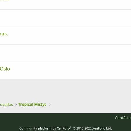
nas.
 Oslo
nlace
novados
Tropical Mistyc
Contáct
®
Community platform by XenForo
© 2010-2022 XenForo Ltd.