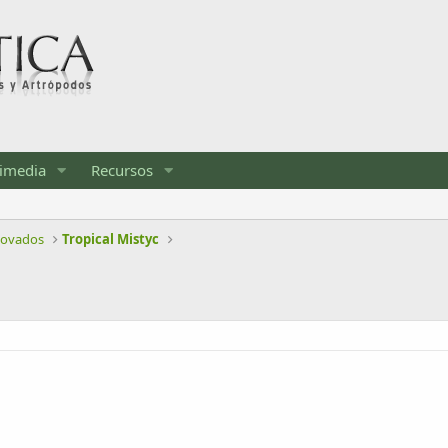
imedia
Recursos
novados
Tropical Mistyc