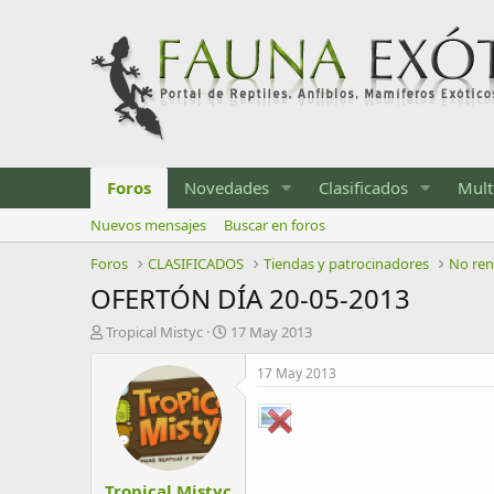
Foros
Novedades
Clasificados
Mult
Nuevos mensajes
Buscar en foros
Foros
CLASIFICADOS
Tiendas y patrocinadores
No re
OFERTÓN DÍA 20-05-2013
I
F
Tropical Mistyc
17 May 2013
n
e
i
c
17 May 2013
c
h
i
a
a
d
d
e
o
i
Tropical Mistyc
r
n