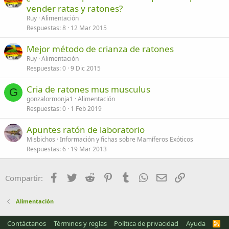
vender ratas y ratones?
Ruy
Alimentación
Respuestas
8
12 Mar 2015
Mejor método de crianza de ratones
Ruy
Alimentación
Respuestas
0
9 Dic 2015
Cria de ratones mus musculus
G
gonzalormonja1
Alimentación
Respuestas
0
1 Feb 2019
Apuntes ratón de laboratorio
Misbichos
Información y fichas sobre Mamíferos Exóticos
Respuestas
6
19 Mar 2013
Facebook
Twitter
Reddit
Pinterest
Tumblr
WhatsApp
Email
Enlace
Compartir:
Alimentación
Contáctanos
Términos y reglas
Política de privacidad
Ayuda
R