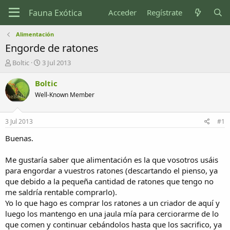
Acceder
Regístrate
Alimentación
Engorde de ratones
I
F
Boltic
3 Jul 2013
n
e
i
c
Boltic
c
h
Well-Known Member
i
a
a
d
d
e
3 Jul 2013
#1
o
i
r
n
Buenas.
d
i
e
c
Me gustaría saber que alimentación es la que vosotros usáis
l
i
para engordar a vuestros ratones (descartando el pienso, ya
t
o
que debido a la pequeña cantidad de ratones que tengo no
e
me saldría rentable comprarlo).
m
a
Yo lo que hago es comprar los ratones a un criador de aquí y
luego los mantengo en una jaula mía para cerciorarme de lo
que comen y continuar cebándolos hasta que los sacrifico, ya