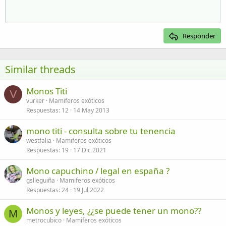
Heading 1
Disminuir sangría
12
Courier New
Alineación derecha
Heading 2
15
Georgia
Justify text
Responder
Heading 3
18
Tahoma
22
Times New Roman
Similar threads
26
Trebuchet MS
Monos Titi
Verdana
V
vurker
Mamiferos exóticos
Respuestas
12
14 May 2013
mono titi - consulta sobre tu tenencia
westfalia
Mamiferos exóticos
Respuestas
19
17 Dic 2021
Mono capuchino / legal en españa ?
gslleguiña
Mamiferos exóticos
Respuestas
24
19 Jul 2022
Monos y leyes, ¿¿se puede tener un mono??
M
metrocubico
Mamiferos exóticos