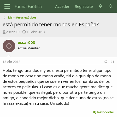
Acceder
Regístrate
Mamiferos exóticos
está permitido tener monos en España?
I
F
oscar003
13 Abr 2013
n
e
i
c
oscar003
O
c
h
Active Member
i
a
a
d
d
e
13 Abr 2013
#1
o
i
r
n
Hola, tengo una duda, y es si esta permitido tener algun tipo
d
i
de mono en casa tipo mono araña, titi o algun tipo de mono
e
c
de estos pequeños que se suelen ver en los hombros de los
l
i
actores en peliculas. El caso es que mucha gente me dice que
t
o
no es posible, que es ilegal, pero por otra parte tengo un
e
amigo, o conocido mejor dicho, que tiene uno de estos (no se
m
a
la raza exacta) en su casa. Un saludo!
Responder