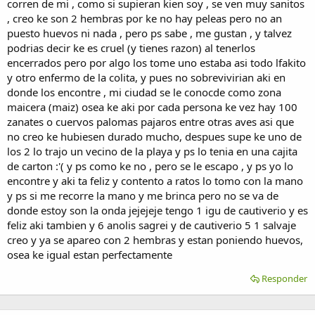
corren de mi , como si supieran kien soy , se ven muy sanitos
, creo ke son 2 hembras por ke no hay peleas pero no an
puesto huevos ni nada , pero ps sabe , me gustan , y talvez
podrias decir ke es cruel (y tienes razon) al tenerlos
encerrados pero por algo los tome uno estaba asi todo lfakito
y otro enfermo de la colita, y pues no sobrevivirian aki en
donde los encontre , mi ciudad se le conocde como zona
maicera (maiz) osea ke aki por cada persona ke vez hay 100
zanates o cuervos palomas pajaros entre otras aves asi que
no creo ke hubiesen durado mucho, despues supe ke uno de
los 2 lo trajo un vecino de la playa y ps lo tenia en una cajita
de carton :'( y ps como ke no , pero se le escapo , y ps yo lo
encontre y aki ta feliz y contento a ratos lo tomo con la mano
y ps si me recorre la mano y me brinca pero no se va de
donde estoy son la onda jejejeje tengo 1 igu de cautiverio y es
feliz aki tambien y 6 anolis sagrei y de cautiverio 5 1 salvaje
creo y ya se apareo con 2 hembras y estan poniendo huevos,
osea ke igual estan perfectamente
Responder