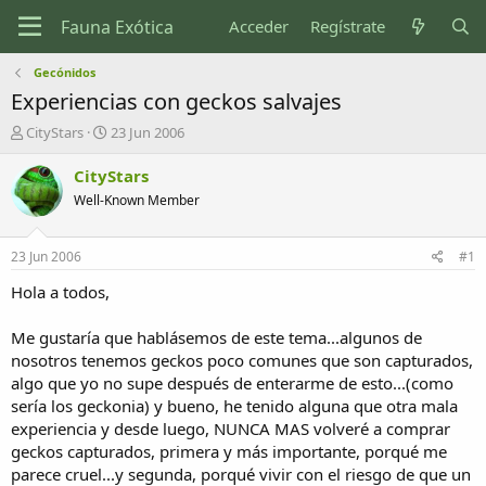
Acceder
Regístrate
Gecónidos
Experiencias con geckos salvajes
I
F
CityStars
23 Jun 2006
n
e
i
c
CityStars
c
h
Well-Known Member
i
a
a
d
d
e
23 Jun 2006
#1
o
i
r
n
Hola a todos,
d
i
e
c
Me gustaría que hablásemos de este tema...algunos de
l
i
nosotros tenemos geckos poco comunes que son capturados,
t
o
algo que yo no supe después de enterarme de esto...(como
e
sería los geckonia) y bueno, he tenido alguna que otra mala
m
a
experiencia y desde luego, NUNCA MAS volveré a comprar
geckos capturados, primera y más importante, porqué me
parece cruel...y segunda, porqué vivir con el riesgo de que un