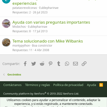
experiencias
patatasrevolconas
Eublepharinae
Respuestas
2
26 Jul 2023
Ayuda con varias preguntas importantes
Misbichos
Eublepharinae
Respuestas
8
17 Jul 2013
Tema solucionado con Mike Wilbanks
montypython
Boa constrictor
Respuestas
11
4 Abr 2008
Facebook
Twitter
Reddit
Pinterest
Tumblr
WhatsApp
Email
Enlace
Compartir:
Gecónidos
Contáctanos
Términos y reglas
Política de privacidad
Ayuda
R
S
S
®
Community platform by XenForo
© 2010-2022 XenForo Ltd.
Utilizamos cookies para ayudar a personalizar el contenido, adaptar la
experiencia, y si estás registrado, a mantenerte conectado.