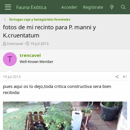
Acceder
Regístrate
Tortugas caja y batagúridos forestales
fotos de mi recinto para P. manni y
K.cruentatum
I
F
trencavel
19 Jul 2013
n
e
i
c
trencavel
T
c
h
Well-Known Member
i
a
a
d
d
e
19 Jul 2013
#1
o
i
r
n
pues aqui os lo dejo,toda critica constructiva sera bien
d
i
recibida:
e
c
l
i
t
o
e
m
a