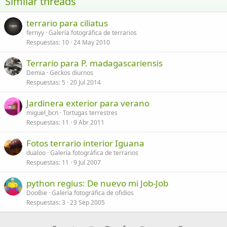
Similar threads
26
Trebuchet MS
terrario para ciliatus
Verdana
fernyy
Galería fotográfica de terrarios
Respuestas
10
24 May 2010
Terrario para P. madagascariensis
Demia
Geckos diurnos
Respuestas
5
20 Jul 2014
Jardinera exterior para verano
miguel_bcn
Tortugas terrestres
Respuestas
11
9 Abr 2011
Fotos terrario interior Iguana
dualoo
Galería fotográfica de terrarios
Respuestas
11
9 Jul 2007
python regius: De nuevo mi Job-Job
DooBie
Galería fotográfica de ofidios
Respuestas
3
23 Sep 2005