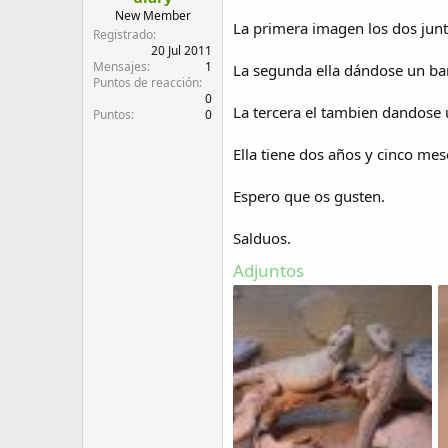
d
i
New Member
La primera imagen los dos juntit
e
c
Registrado
l
i
20 Jul 2011
Mensajes
1
t
o
La segunda ella dándose un bañ
Puntos de reacción
e
0
m
La tercera el tambien dandose 
Puntos
0
a
Ella tiene dos años y cinco mes
Espero que os gusten.
Salduos.
Adjuntos