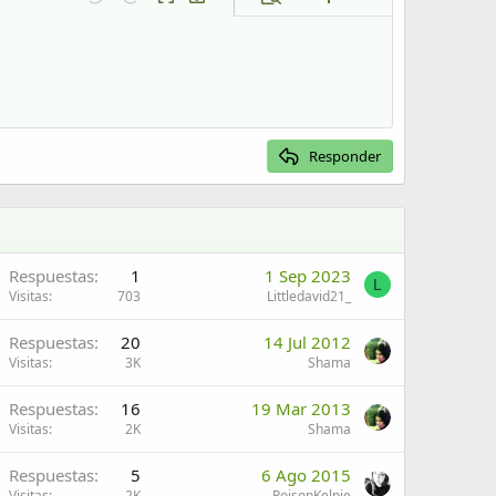
Guardar borrador
Deshacer
Rehacer
Cambiar a código BB
Borradores
Eliminar borrador
Responder
Respuestas
1
1 Sep 2023
L
Visitas
703
Littledavid21_
Respuestas
20
14 Jul 2012
Visitas
3K
Shama
Respuestas
16
19 Mar 2013
Visitas
2K
Shama
Respuestas
5
6 Ago 2015
Visitas
2K
PoisonKelpie