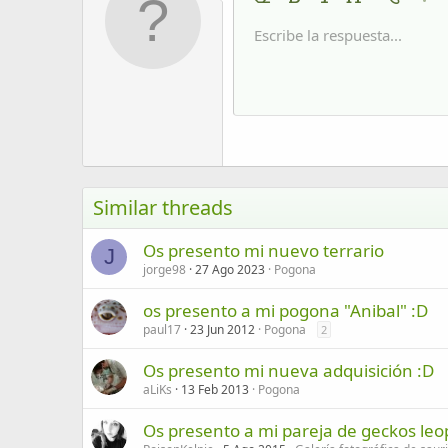
9
Eliminar formato
Negrita
Cursiva
Tamaño del tex
Color de 
Más 
10
Escribe la respuesta...
Arial
Fuente
Insert horizontal line
Spoiler
Tachado
Código
Subrayado
Código en líne
Spoiler en
12
Book Antiqua
15
Courier New
18
Georgia
22
Tahoma
26
Times New Roman
Similar threads
Trebuchet MS
Os presento mi nuevo terrario
Verdana
J
jorge98
27 Ago 2023
Pogona
os presento a mi pogona "Anibal" :D
paul17
23 Jun 2012
Pogona
2
Os presento mi nueva adquisición :D
aLiKs
13 Feb 2013
Pogona
Os presento a mi pareja de geckos leo