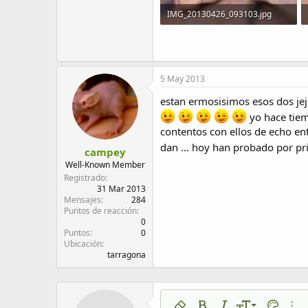
IMG_20130426_093103.jpg
1,5 MB · Visitas: 284
5 May 2013
estan ermosisimos esos dos jeje
yo hace tiem
contentos con ellos de echo e
dan ... hoy han probado por pri
campey
Well-Known Member
Registrado
31 Mar 2013
Mensajes
284
Puntos de reacción
0
Puntos
0
Ubicación
tarragona