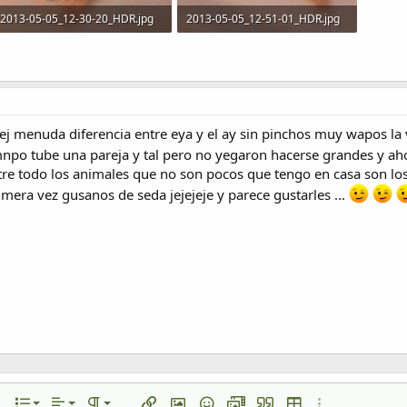
2013-05-05_12-30-20_HDR.jpg
2013-05-05_12-51-01_HDR.jpg
306,2 KB · Visitas: 281
307 KB · Visitas: 278
j menuda diferencia entre eya y el ay sin pinchos muy wapos la ver
npo tube una pareja y tal pero no yegaron hacerse grandes y ah
ntre todo los animales que no son pocos que tengo en casa son l
mera vez gusanos de seda jejejeje y parece gustarles ...
Alineación izquierda