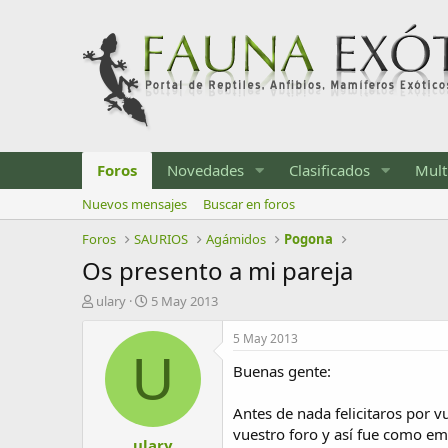
Foros
Novedades
Clasificados
Mult
Nuevos mensajes
Buscar en foros
Foros
SAURIOS
Agámidos
Pogona
Os presento a mi pareja
I
F
ulary
5 May 2013
n
e
i
c
5 May 2013
c
h
U
Buenas gente:
i
a
a
d
d
e
Antes de nada felicitaros por
o
i
vuestro foro y así fue como em
ulary
r
n