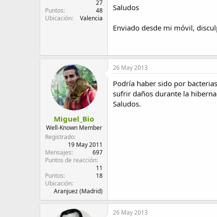
27
Saludos
Puntos
48
Ubicación
Valencia
Enviado desde mi móvil, discul
26 May 2013
Podría haber sido por bacteria
sufrir daños durante la hiberna
Saludos.
Miguel_Bio
Well-Known Member
Registrado
19 May 2011
Mensajes
697
Puntos de reacción
11
Puntos
18
Ubicación
Aranjuez (Madrid)
26 May 2013