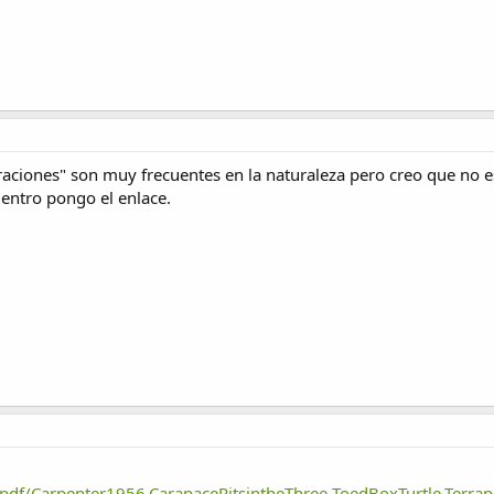
raciones" son muy frecuentes en la naturaleza pero creo que no e
uentro pongo el enlace.
r/pdf/Carpenter1956.CarapacePitsintheThree-ToedBoxTurtle,Terra