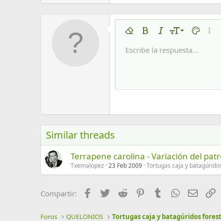
9
Eliminar formato
Negrita
Cursiva
Tamaño del tex
Color de 
Más 
10
Escribe la respuesta...
Arial
Fuente
Insert horizontal line
Spoiler
Tachado
Código
Subrayado
Código en líne
Spoiler en
12
Book Antiqua
15
Courier New
18
Georgia
22
Tahoma
26
Times New Roman
Similar threads
Trebuchet MS
Terrapene carolina - Variación del pat
Verdana
Txemalopez
23 Feb 2009
Tortugas caja y batagúrido
Facebook
Twitter
Reddit
Pinterest
Tumblr
WhatsApp
Email
E
Compartir:
Foros
QUELONIOS
Tortugas caja y batagúridos fores