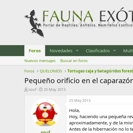
Foros
Novedades
Clasificados
Mult
Nuevos mensajes
Buscar en foros
Foros
QUELONIOS
Tortugas caja y batagúridos fores
Pequeño orificio en el caparazó
I
F
souf
25 May 2013
n
e
i
c
25 May 2013
c
h
Hola,
i
a
a
d
Hoy, haciendo una pequeña revi
d
e
aproximadamente, y de la mis
o
i
Antes de la hibernación no lo t
souf
r
n