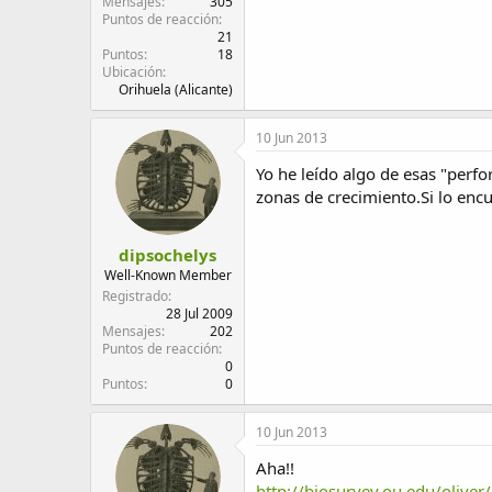
Mensajes
305
Puntos de reacción
21
Puntos
18
Ubicación
Orihuela (Alicante)
10 Jun 2013
Yo he leído algo de esas "perfo
zonas de crecimiento.Si lo enc
dipsochelys
Well-Known Member
Registrado
28 Jul 2009
Mensajes
202
Puntos de reacción
0
Puntos
0
10 Jun 2013
Aha!!
http://biosurvey.ou.edu/olive