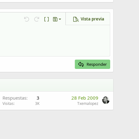
Vista previa
Guardar borrador
Deshacer
Rehacer
Cambiar a código BB
Borradores
Eliminar borrador
Responder
Respuestas
3
28 Feb 2009
Visitas
3K
Txemalopez