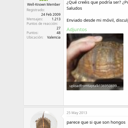
¿Qué creéis que podría ser? ¿
d
i
Well-Known Member
Saludos
e
c
Registrado
l
i
24 Feb 2009
Mensajes
1.213
t
o
Enviado desde mi móvil, discul
Puntos de reacción
e
27
Adjuntos
m
Puntos
48
a
Ubicación
Valencia
uploadfromtaptalk1369506998416.jpg
52,3 KB · Visitas: 535
25 May 2013
parece que si que son hongos