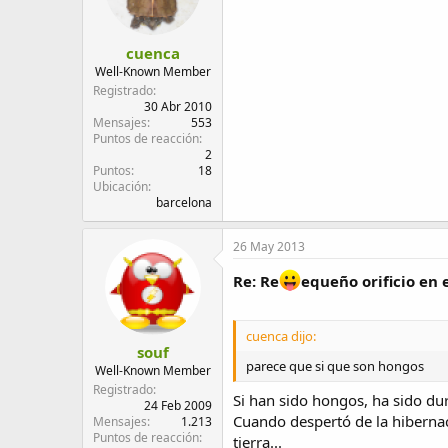
cuenca
Well-Known Member
Registrado
30 Abr 2010
Mensajes
553
Puntos de reacción
2
Puntos
18
Ubicación
barcelona
26 May 2013
Re: Re
equeño orificio en 
cuenca dijo:
souf
parece que si que son hongos
Well-Known Member
Registrado
Si han sido hongos, ha sido dur
24 Feb 2009
Cuando despertó de la hibernac
Mensajes
1.213
Puntos de reacción
tierra...