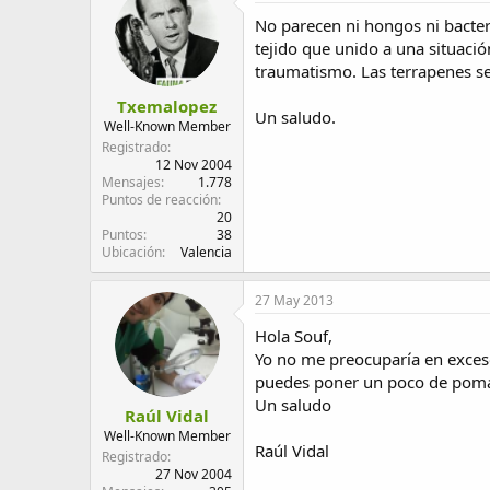
No parecen ni hongos ni bacter
tejido que unido a una situac
traumatismo. Las terrapenes se 
Txemalopez
Un saludo.
Well-Known Member
Registrado
12 Nov 2004
Mensajes
1.778
Puntos de reacción
20
Puntos
38
Ubicación
Valencia
27 May 2013
Hola Souf,
Yo no me preocuparía en exceso
puedes poner un poco de pomad
Un saludo
Raúl Vidal
Well-Known Member
Raúl Vidal
Registrado
27 Nov 2004