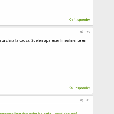
Responder
#7
sta clara la causa. Suelen aparecer linealmente en
Responder
#8
penecarolinatriunguisChelonia-Emydidae.pdf