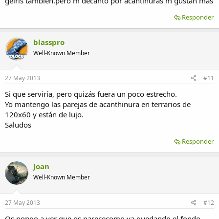
geiris tambien.pero m decanto por acantinuras m gustan mas
Responder
blasspro
Well-Known Member
27 May 2013
#11
Si que serviría, pero quizás fuera un poco estrecho.
Yo mantengo las parejas de acanthinura en terrarios de
120x60 y están de lujo.
Saludos
Responder
Joan
Well-Known Member
27 May 2013
#12
Os pongo a ver que os parececomo va quedando el fondo