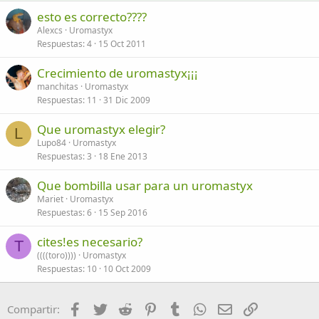
esto es correcto????
Verdana
Alexcs
Uromastyx
Respuestas
4
15 Oct 2011
Crecimiento de uromastyx¡¡¡
manchitas
Uromastyx
Respuestas
11
31 Dic 2009
Que uromastyx elegir?
L
Lupo84
Uromastyx
Respuestas
3
18 Ene 2013
Que bombilla usar para un uromastyx
Mariet
Uromastyx
Respuestas
6
15 Sep 2016
cites!es necesario?
T
((((toro))))
Uromastyx
Respuestas
10
10 Oct 2009
Facebook
Twitter
Reddit
Pinterest
Tumblr
WhatsApp
Email
Enlace
Compartir: