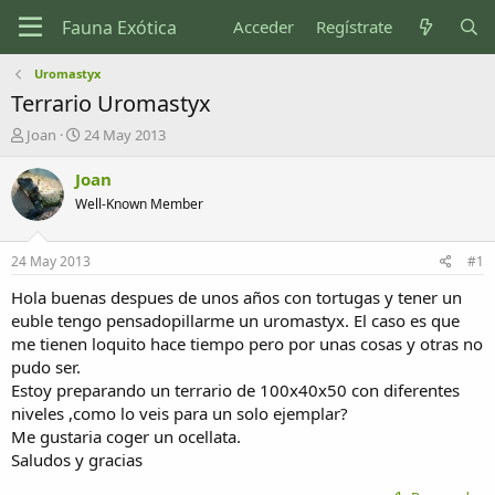
Acceder
Regístrate
Uromastyx
Terrario Uromastyx
I
F
Joan
24 May 2013
n
e
i
c
Joan
c
h
Well-Known Member
i
a
a
d
d
e
24 May 2013
#1
o
i
r
n
Hola buenas despues de unos años con tortugas y tener un
d
i
euble tengo pensadopillarme un uromastyx. El caso es que
e
c
me tienen loquito hace tiempo pero por unas cosas y otras no
l
i
pudo ser.
t
o
Estoy preparando un terrario de 100x40x50 con diferentes
e
niveles ,como lo veis para un solo ejemplar?
m
a
Me gustaria coger un ocellata.
Saludos y gracias