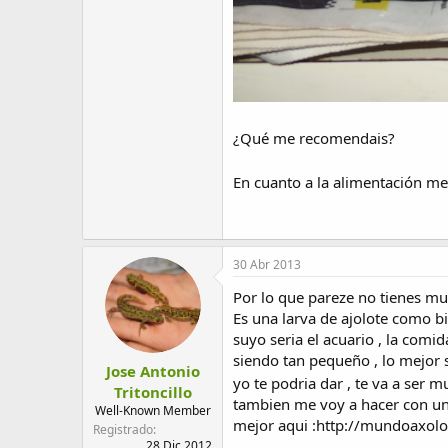
¿Qué me recomendais?
En cuanto a la alimentación me
30 Abr 2013
Por lo que pareze no tienes muc
Es una larva de ajolote como bi
suyo seria el acuario , la com
siendo tan pequeño , lo mejor 
Jose Antonio
yo te podria dar , te va a ser m
Tritoncillo
tambien me voy a hacer con un a
Well-Known Member
mejor aqui :http://mundoaxol
Registrado
28 Dic 2012