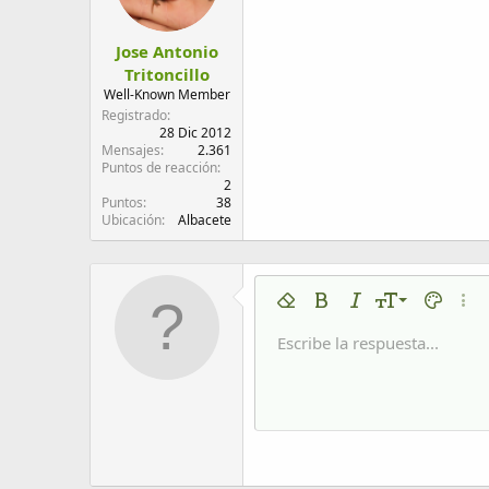
Jose Antonio
Tritoncillo
Well-Known Member
Registrado
28 Dic 2012
Mensajes
2.361
Puntos de reacción
2
Puntos
38
Ubicación
Albacete
9
Eliminar formato
Negrita
Cursiva
Tamaño del tex
Color de 
Más 
10
Escribe la respuesta...
Arial
Fuente
Insert horizontal line
Spoiler
Tachado
Código
Subrayado
Código en líne
Spoiler en
12
Book Antiqua
15
Courier New
18
Georgia
22
Tahoma