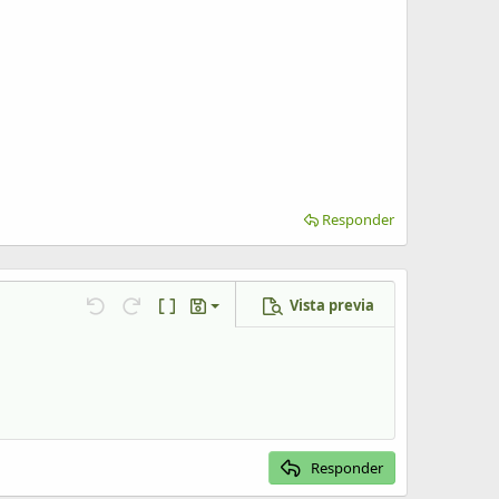
Responder
Vista previa
Guardar borrador
Deshacer
Rehacer
Cambiar a código BB
Borradores
Eliminar borrador
Responder