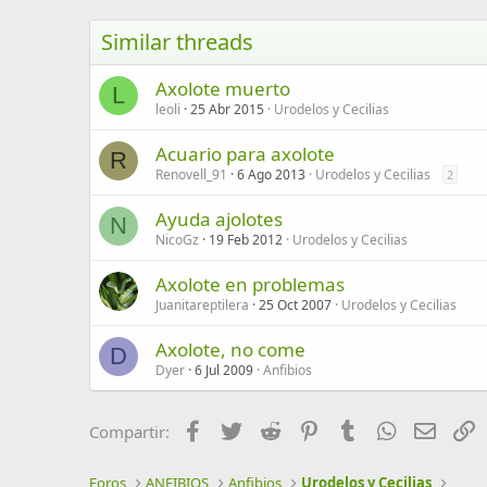
26
Times New Roman
Similar threads
Trebuchet MS
Axolote muerto
Verdana
L
leoli
25 Abr 2015
Urodelos y Cecilias
Acuario para axolote
R
Renovell_91
6 Ago 2013
Urodelos y Cecilias
2
Ayuda ajolotes
N
NicoGz
19 Feb 2012
Urodelos y Cecilias
Axolote en problemas
Juanitareptilera
25 Oct 2007
Urodelos y Cecilias
Axolote, no come
D
Dyer
6 Jul 2009
Anfibios
Facebook
Twitter
Reddit
Pinterest
Tumblr
WhatsApp
Email
E
Compartir:
Foros
ANFIBIOS
Anfibios
Urodelos y Cecilias