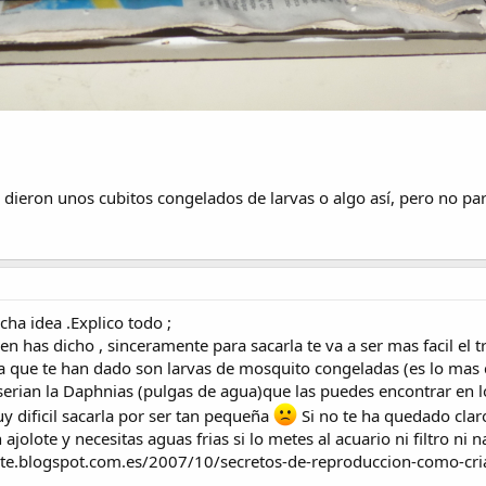
 dieron unos cubitos congelados de larvas o algo así, pero no 
ha idea .Explico todo ;
en has dicho , sinceramente para sacarla te va a ser mas facil el 
ida que te han dado son larvas de mosquito congeladas (es lo ma
serian la Daphnias (pulgas de agua)que las puedes encontrar en 
uy dificil sacarla por ser tan pequeña
Si no te ha quedado claro
jolote y necesitas aguas frias si lo metes al acuario ni filtro 
ote.blogspot.com.es/2007/10/secretos-de-reproduccion-como-cri