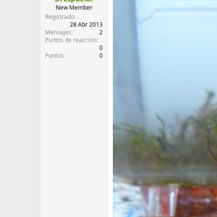
d
i
New Member
e
c
Registrado
l
i
28 Abr 2013
Mensajes
2
t
o
Puntos de reacción
e
0
m
Puntos
0
a