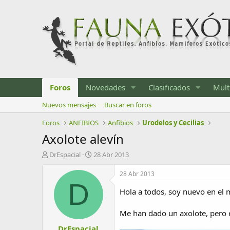
Foros
Novedades
Clasificados
Mult
Nuevos mensajes
Buscar en foros
Foros
ANFIBIOS
Anfibios
Urodelos y Cecilias
Axolote alevín
I
F
DrEspacial
28 Abr 2013
n
e
i
c
28 Abr 2013
c
h
D
i
a
Hola a todos, soy nuevo en el
a
d
d
e
Me han dado un axolote, pero
o
i
DrEspacial
r
n