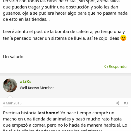
terrario con todas las caras de cristal, sin spot, arena sílica
que pueden tragar y sufrir una obstrucción y solo les dan
gusanos, ojala se pudiera hacer algo para que no pasara nada
de esto en las tiendas...
Leeré atento el post de la bomba de cafetera, yo tengo una y
tenía pensado hacer un sistema de lluvia, así te cojo ideas
Un saludo!
Responder
aLiKs
Well-Known Member
4 Mar 2013
#3
Preciosa historia
lasthome
! Yo hace tiempo compré un
macho en una tienda de animales y pasó mucho rato hasta
que empezó a comer, pero no lo hacía de manera habitual. Lo
llevé a la clínica donde voy a hacer las prácticas y