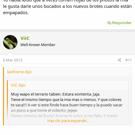
le gusta darle unos bocados a los nuevos brotes cuando están
empapados.
Responder
ViiC
Well-Known Member
6 Mar 2013
#11
lasthome dijo:
ViiC dijo:
Muy wapo el terrario tabien. Estara xontenta. Jaja.
Tiene el mismo tiempo que la mia mas o menos. Y que colores
te saca!!! A ver si este finde hace buen tiempo y la puedo sacar
un poco a que tome el solecito. Jejeje.
Tienes sistema de lluvia? A mi es lo unico q me falta. Y meter
Haz clic para expandir...
tambien una scheffera grande enmedio del terrario o un
photos que van con tronco. Jejeje
Haz clic para expandir...