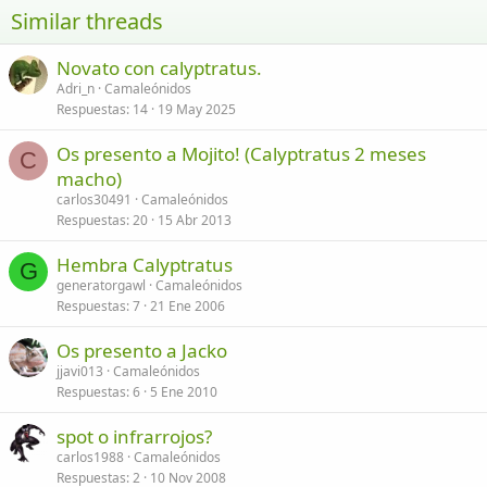
Similar threads
26
Trebuchet MS
Novato con calyptratus.
Verdana
Adri_n
Camaleónidos
Respuestas
14
19 May 2025
Os presento a Mojito! (Calyptratus 2 meses
C
macho)
carlos30491
Camaleónidos
Respuestas
20
15 Abr 2013
Hembra Calyptratus
G
generatorgawl
Camaleónidos
Respuestas
7
21 Ene 2006
Os presento a Jacko
jjavi013
Camaleónidos
Respuestas
6
5 Ene 2010
spot o infrarrojos?
carlos1988
Camaleónidos
Respuestas
2
10 Nov 2008