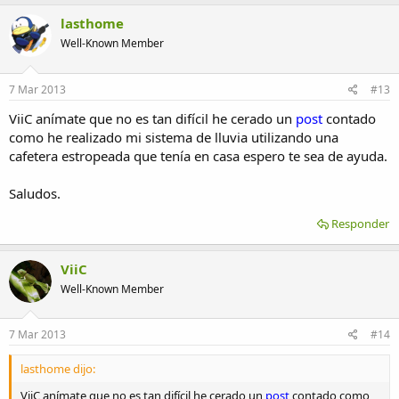
lasthome
Well-Known Member
7 Mar 2013
#13
ViiC anímate que no es tan difícil he cerado un
post
contado
como he realizado mi sistema de lluvia utilizando una
cafetera estropeada que tenía en casa espero te sea de ayuda.
Saludos.
Responder
ViiC
Well-Known Member
7 Mar 2013
#14
lasthome dijo:
ViiC anímate que no es tan difícil he cerado un
post
contado como