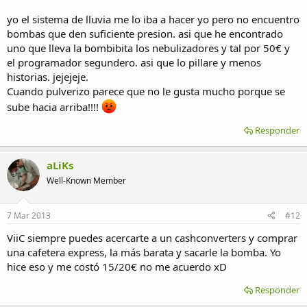
Es mi primer terrario y aunque le he puesto mucho empeño y
yo el sistema de lluvia me lo iba a hacer yo pero no encuentro
cariño me he dado cuenta de un par de fallos que he realizado...
bombas que den suficiente presion. asi que he encontrado
pero más adelante ya rectificaré. Ya verás que colores más bonitos
uno que lleva la bombibita los nebulizadores y tal por 50€ y
sacan cuando se solean ^^
el programador segundero. asi que lo pillare y menos
historias. jejejeje.
Tengo un sistema de lluvia casero que me salio por unos 10 euros y
Cuando pulverizo parece que no le gusta mucho porque se
aunque ya esta operativo me falta encontrar unos nebulizadores de
45º evitar fugas por los laterales del terrario.
sube hacia arriba!!!!
saludos.
Responder
Yo había leído que a veces comen hojas de los photos la mía le
aLiKs
gusta darle unos bocados a los nuevos brotes cuando están
empapados.
Well-Known Member
7 Mar 2013
#12
ViiC siempre puedes acercarte a un cashconverters y comprar
una cafetera express, la más barata y sacarle la bomba. Yo
hice eso y me costó 15/20€ no me acuerdo xD
Responder