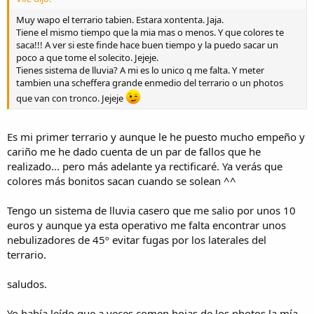
Muy wapo el terrario tabien. Estara xontenta. Jaja.
Tiene el mismo tiempo que la mia mas o menos. Y que colores te
saca!!! A ver si este finde hace buen tiempo y la puedo sacar un
poco a que tome el solecito. Jejeje.
Tienes sistema de lluvia? A mi es lo unico q me falta. Y meter
tambien una scheffera grande enmedio del terrario o un photos
que van con tronco. Jejeje
Es mi primer terrario y aunque le he puesto mucho empeño y
cariño me he dado cuenta de un par de fallos que he
realizado... pero más adelante ya rectificaré. Ya verás que
colores más bonitos sacan cuando se solean ^^
Tengo un sistema de lluvia casero que me salio por unos 10
euros y aunque ya esta operativo me falta encontrar unos
nebulizadores de 45º evitar fugas por los laterales del
terrario.
saludos.
Yo había leído que a veces comen hojas de los photos la mía