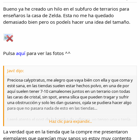
Bueno ya he creado un hilo en el subfuro de terrarios para
enseñaros la casa de Zelda. Esta no me ha quedado
demasiado bien pero os podeís hacer una idea del tamaño.
Pulsa
aquí
para ver las fotos ^^
Javi! dijo:
Preciosa calyptratus, me alegro que vaya bién con ella y que coma y
esté sana, en las tiendas suelen estar hechos polvo, en una de por
aquí suelen tener 7-10 camaleones juntos en un terrario con todas
las caras de cristal, sin spot, arena sílica que pueden tragar y sufrir
una obstrucción y solo les dan gusanos, ojala se pudiera hacer algo
para que no pasara nada de esto en las tiendas...
Leeré atento el post de la bomba de cafetera, yo tengo una y tenía
Haz clic para expandir...
pensado hacer un sistema de lluvia, así te cojo ideas
La verdad que en la tienda que la compre me presentaron
ejemplares que parecían muy sanos yo estoy muy contento