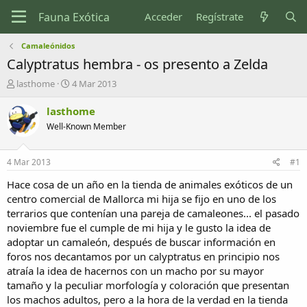
Acceder
Regístrate
Camaleónidos
Calyptratus hembra - os presento a Zelda
I
F
lasthome
4 Mar 2013
n
e
i
c
lasthome
c
h
Well-Known Member
i
a
a
d
d
e
4 Mar 2013
#1
o
i
r
n
Hace cosa de un año en la tienda de animales exóticos de un
d
i
centro comercial de Mallorca mi hija se fijo en uno de los
e
c
terrarios que contenían una pareja de camaleones... el pasado
l
i
noviembre fue el cumple de mi hija y le gusto la idea de
t
o
adoptar un camaleón, después de buscar información en
e
foros nos decantamos por un calyptratus en principio nos
m
a
atraía la idea de hacernos con un macho por su mayor
tamaño y la peculiar morfología y coloración que presentan
los machos adultos, pero a la hora de la verdad en la tienda