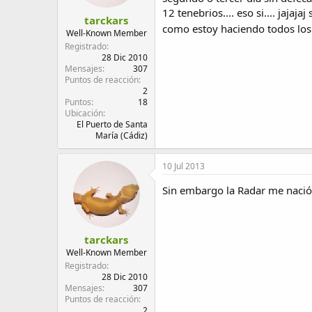
12 tenebrios.... eso si.... jaja
tarckars
como estoy haciendo todos los
Well-Known Member
Registrado
28 Dic 2010
Mensajes
307
Puntos de reacción
2
Puntos
18
Ubicación
El Puerto de Santa
María (Cádiz)
10 Jul 2013
Sin embargo la Radar me nació
tarckars
Well-Known Member
Registrado
28 Dic 2010
Mensajes
307
Puntos de reacción
2