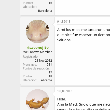
Puntos
16
Ubicación
Barcelona
9 Jul 2013
A mi los míos me tardaron unos
que hice fue esperar un tiempo 
Saludos!
risaconejito
Well-Known Member
Registrado
21 Nov 2012
Mensajes
581
Puntos de reacción
17
Puntos
18
Ubicación
Alicante
10 Jul 2013
Hola.
Ami la Mack Snow que me nació 
segundo o tercer día sin defeca