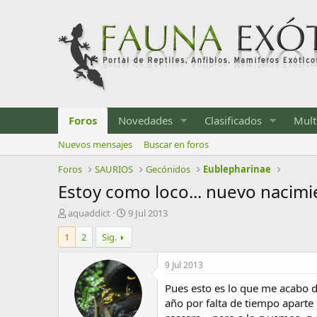
Foros
Novedades
Clasificados
Mult
Nuevos mensajes
Buscar en foros
Foros
SAURIOS
Gecónidos
Eublepharinae
Estoy como loco... nuevo nacimi
I
F
aquaddict
9 Jul 2013
n
e
1
2
Sig.
i
c
c
h
i
a
9 Jul 2013
a
d
Pues esto es lo que me acabo d
d
e
o
i
año por falta de tiempo aparte 
r
n