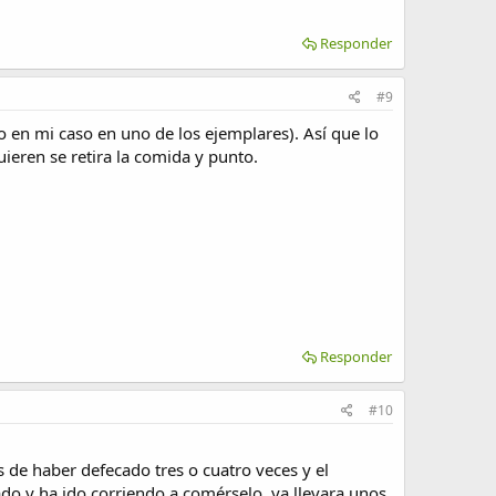
Responder
#9
 en mi caso en uno de los ejemplares). Así que lo
uieren se retira la comida y punto.
Responder
#10
de haber defecado tres o cuatro veces y el
ado y ha ido corriendo a comérselo, ya llevara unos