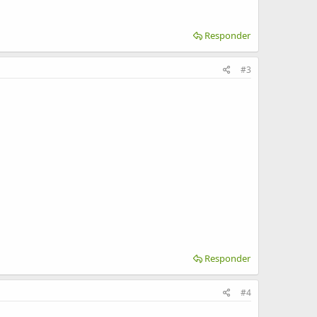
Responder
#3
Responder
#4