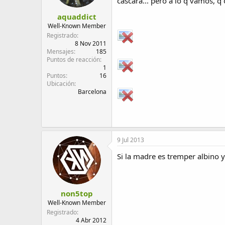
cascara... pero a lo q vamos, q
d
i
aquaddict
e
c
l
i
Well-Known Member
t
o
Registrado
e
8 Nov 2011
Mensajes
185
m
Puntos de reacción
a
1
Puntos
16
Ubicación
Barcelona
9 Jul 2013
Si la madre es tremper albino
non5top
Well-Known Member
Registrado
4 Abr 2012