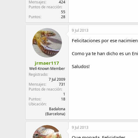
Mensajes
424
Puntos de reacción
55
Puntos
28
9 Jul 2013
Felicitaciones por ese nacimien
Como ya te han dicho es un En
jrmaer117
Saludos!
Well-Known Member
Registrado
7 Jul 2009
Mensajes
731
Puntos de reacción
1
Puntos
18
Ubicación
Badalona
(Barcelona)
9 Jul 2013
Que monada. Felicidades.