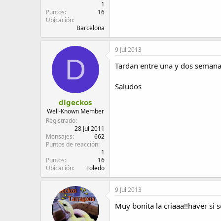
1
Puntos
16
Ubicación
Barcelona
9 Jul 2013
D
Tardan entre una y dos semana
Saludos
dlgeckos
Well-Known Member
Registrado
28 Jul 2011
Mensajes
662
Puntos de reacción
1
Puntos
16
Ubicación
Toledo
9 Jul 2013
Muy bonita la criaaa!!haver si