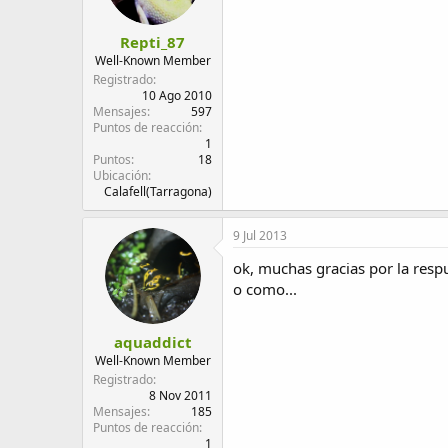
Repti_87
Well-Known Member
Registrado
10 Ago 2010
Mensajes
597
Puntos de reacción
1
Puntos
18
Ubicación
Calafell(Tarragona)
9 Jul 2013
ok, muchas gracias por la resp
o como...
aquaddict
Well-Known Member
Registrado
8 Nov 2011
Mensajes
185
Puntos de reacción
1