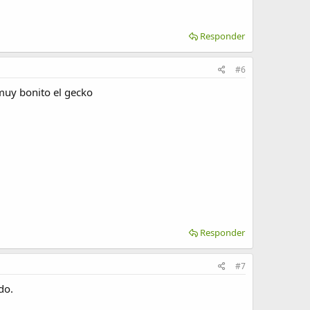
Responder
#6
muy bonito el gecko
Responder
#7
do.