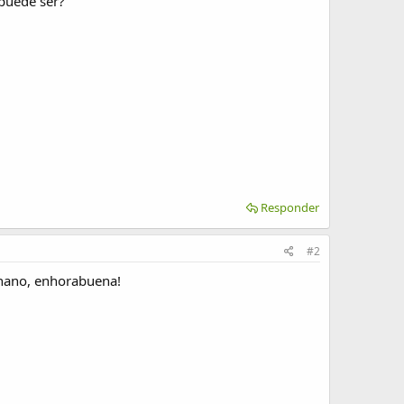
 puede ser?
Responder
#2
enano, enhorabuena!