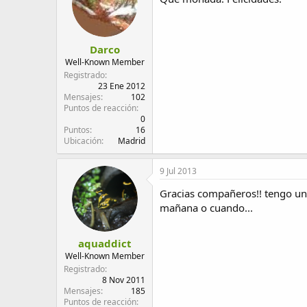
Darco
Well-Known Member
Registrado
23 Ene 2012
Mensajes
102
Puntos de reacción
0
Puntos
16
Ubicación
Madrid
9 Jul 2013
Gracias compañeros!! tengo una
mañana o cuando...
aquaddict
Well-Known Member
Registrado
8 Nov 2011
Mensajes
185
Puntos de reacción