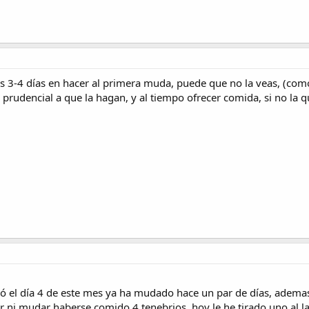
 3-4 días en hacer al primera muda, puede que no la veas, (como
prudencial a que la hagan, y al tiempo ofrecer comida, si no la q
el día 4 de este mes ya ha mudado hace un par de días, ademas 
r ni mudar haberse comido 4 tenebrios, hoy le he tirado uno al l