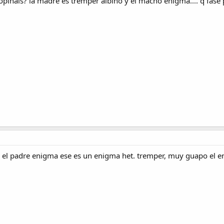
 opináis? la madre es tremper albino y el macho enigma.... q fase
 y el padre enigma ese es un enigma het. tremper, muy guapo el 