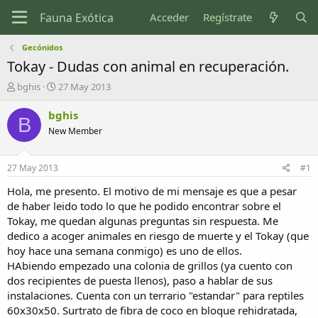
Acceder
Regístrate
Gecónidos
Tokay - Dudas con animal en recuperación.
I
F
bghis
27 May 2013
n
e
i
c
bghis
B
c
h
New Member
i
a
a
d
d
e
27 May 2013
#1
o
i
r
n
Hola, me presento. El motivo de mi mensaje es que a pesar
d
i
de haber leido todo lo que he podido encontrar sobre el
e
c
Tokay, me quedan algunas preguntas sin respuesta. Me
l
i
dedico a acoger animales en riesgo de muerte y el Tokay (que
t
o
hoy hace una semana conmigo) es uno de ellos.
e
HAbiendo empezado una colonia de grillos (ya cuento con
m
a
dos recipientes de puesta llenos), paso a hablar de sus
instalaciones. Cuenta con un terrario "estandar" para reptiles
60x30x50. Surtrato de fibra de coco en bloque rehidratada,