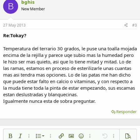
bghis
B
New Member
27 May 2013
#3
Re:Tokay?
Temperatura del terrario 30 grados, le puse una toalla mojada
encima de la rejilla y parece uqe subio mas la humedad pero
le hizo ser mas quieto, asi que lo tiene mitad y mitad. Lo de
las ramas, estamos en proceso de esterilizarle unas cuantas
mas asi tendra mas opciones. Lo de las patas me han dicho
que puede estar falto en calcio o vitaminas, y con respecto a
la muda tiene toda la pinta de estar empezando, sus escamas
estan deslustradas y blanquecinas.
Igualmente nunca esta de sobra preguntar.
Responder
Lista numerada
Negrita
Cursiva
Más opciones…
Lista
Más opciones…
Insertar enlace
Insertar imagen
Emoticonos
Más opciones…
Deshacer
Más opciones
Vista p