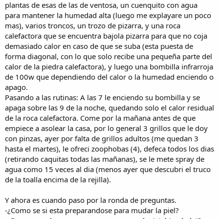
plantas de esas de las de ventosa, un cuenquito con agua
para mantener la humedad alta (luego me explayare un poco
mas), varios troncos, un trozo de pizarra, y una roca
calefactora que se encuentra bajola pizarra para que no coja
demasiado calor en caso de que se suba (esta puesta de
forma diagonal, con lo que solo recibe una pequeña parte del
calor de la piedra calefactora), y luego una bombilla infrarroja
de 100w que dependiendo del calor o la humedad enciendo o
apago.
Pasando a las rutinas: A las 7 le enciendo su bombilla y se
apaga sobre las 9 de la noche, quedando solo el calor residual
de la roca calefactora. Come por la mañana antes de que
empiece a asolear la casa, por lo general 3 grillos que le doy
con pinzas, ayer por falta de grillos adultos (me quedan 3
hasta el martes), le ofreci zoophobas (4), defeca todos los dias
(retirando caquitas todas las mañanas), se le mete spray de
agua como 15 veces al dia (menos ayer que descubri el truco
de la toalla encima de la rejilla).
Y ahora es cuando paso por la ronda de preguntas.
-¿Como se si esta preparandose para mudar la piel?