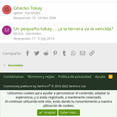
Ghecko Tokay
G
gabon
Gecónidos
Respuestas
10
24 Nov 2006
Un pequeño tokay.... ¿a la tercera va la vencida?
M
Mr.Zoo
Gecónidos
Respuestas
17
9 Ago 2014
Facebook
Twitter
Reddit
Pinterest
Tumblr
WhatsApp
Email
Enlace
Compartir:
Gecónidos
Contáctanos
Términos y reglas
Política de privacidad
Ayuda
R
S
S
®
Community platform by XenForo
© 2010-2022 XenForo Ltd.
Utilizamos cookies para ayudar a personalizar el contenido, adaptar la
experiencia, y si estás registrado, a mantenerte conectado.
Al continuar utilizando este sitio, estás dando tu consentimiento a nuestra
utilización de cookies.
Aceptar
Saber más…