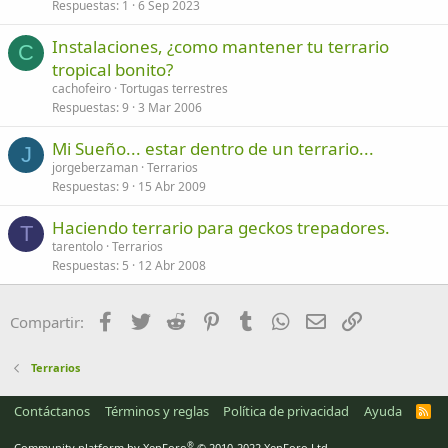
Respuestas
1
6 Sep 2023
Instalaciones, ¿como mantener tu terrario
C
tropical bonito?
cachofeiro
Tortugas terrestres
Respuestas
9
3 Mar 2006
Mi Sueño... estar dentro de un terrario...
J
jorgeberzaman
Terrarios
Respuestas
9
15 Abr 2009
Haciendo terrario para geckos trepadores.
T
tarentolo
Terrarios
Respuestas
5
12 Abr 2008
Facebook
Twitter
Reddit
Pinterest
Tumblr
WhatsApp
Email
Enlace
Compartir:
Terrarios
Contáctanos
Términos y reglas
Política de privacidad
Ayuda
R
S
S
®
Community platform by XenForo
© 2010-2022 XenForo Ltd.