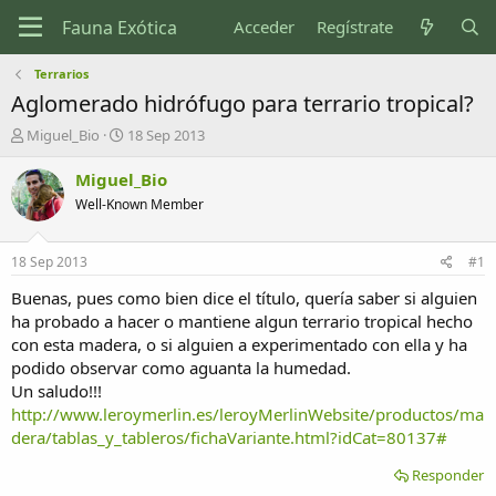
Acceder
Regístrate
Terrarios
Aglomerado hidrófugo para terrario tropical?
I
F
Miguel_Bio
18 Sep 2013
n
e
i
c
Miguel_Bio
c
h
Well-Known Member
i
a
a
d
d
e
18 Sep 2013
#1
o
i
r
n
Buenas, pues como bien dice el título, quería saber si alguien
d
i
ha probado a hacer o mantiene algun terrario tropical hecho
e
c
con esta madera, o si alguien a experimentado con ella y ha
l
i
podido observar como aguanta la humedad.
t
o
Un saludo!!!
e
http://www.leroymerlin.es/leroyMerlinWebsite/productos/ma
m
a
dera/tablas_y_tableros/fichaVariante.html?idCat=80137#
Responder