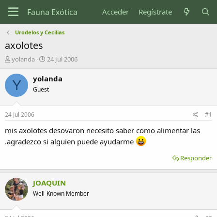
Acceder
Regístrate
Urodelos y Cecilias
axolotes
I
F
yolanda
24 Jul 2006
n
e
i
c
yolanda
Y
c
h
Guest
i
a
a
d
d
e
24 Jul 2006
#1
o
i
r
n
mis axolotes desovaron necesito saber como alimentar las
d
i
.agradezco si alguien puede ayudarme
e
c
l
i
Responder
t
o
e
m
JOAQUIN
a
Well-Known Member