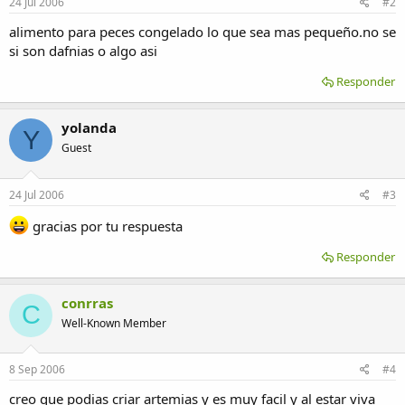
24 Jul 2006
#2
alimento para peces congelado lo que sea mas pequeño.no se
si son dafnias o algo asi
Responder
yolanda
Y
Guest
24 Jul 2006
#3
gracias por tu respuesta
Responder
conrras
C
Well-Known Member
8 Sep 2006
#4
creo que podias criar artemias y es muy facil y al estar viva