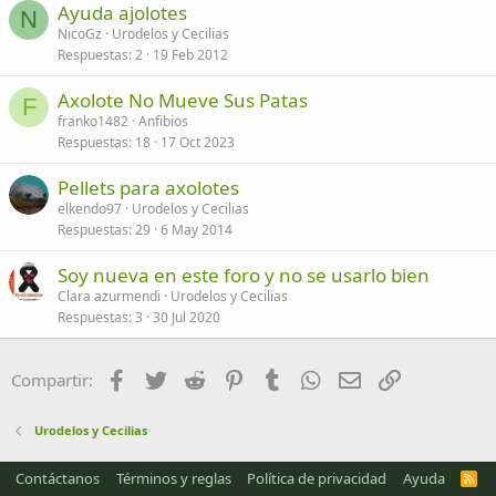
Ayuda ajolotes
N
NicoGz
Urodelos y Cecilias
Respuestas
2
19 Feb 2012
Axolote No Mueve Sus Patas
F
franko1482
Anfibios
Respuestas
18
17 Oct 2023
Pellets para axolotes
elkendo97
Urodelos y Cecilias
Respuestas
29
6 May 2014
Soy nueva en este foro y no se usarlo bien
Clara azurmendi
Urodelos y Cecilias
Respuestas
3
30 Jul 2020
Facebook
Twitter
Reddit
Pinterest
Tumblr
WhatsApp
Email
Enlace
Compartir:
Urodelos y Cecilias
Contáctanos
Términos y reglas
Política de privacidad
Ayuda
R
S