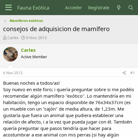
Acceder
Regístrate
Mamiferos exóticos
consejos de adquisicion de mamífero
I
F
Carles
6 Nov 2013
n
e
i
c
Carles
c
h
Active Member
i
a
a
d
d
e
6 Nov 2013
#1
o
i
r
n
Buenas noches a todos/as!
d
i
Soy nuevo en este foro; i quería preguntar sobre si me podéis
e
c
recomendar algún mamífero "exótico". Lo mantendría en mi
l
i
habitación, tengo un espacio disponible de 76x34x37cm (es
t
o
un mueble con un "cajón" de media altura, de 1,23m. Me
e
gustaría que fuera un animal que pudiera establecer una
m
a
relación de afecto, i a la vez que pueda jugar con él. También
quería preguntar que pasos tendría que hacer para
acostumbrar a ese animal con mis perras (si hay algún