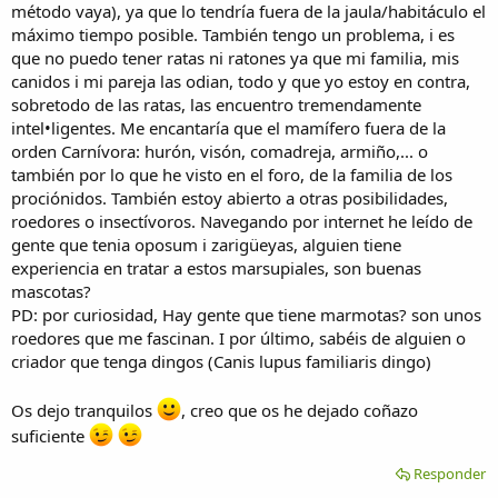
método vaya), ya que lo tendría fuera de la jaula/habitáculo el
máximo tiempo posible. También tengo un problema, i es
que no puedo tener ratas ni ratones ya que mi familia, mis
canidos i mi pareja las odian, todo y que yo estoy en contra,
sobretodo de las ratas, las encuentro tremendamente
intel•ligentes. Me encantaría que el mamífero fuera de la
orden Carnívora: hurón, visón, comadreja, armiño,... o
también por lo que he visto en el foro, de la familia de los
prociónidos. También estoy abierto a otras posibilidades,
roedores o insectívoros. Navegando por internet he leído de
gente que tenia oposum i zarigüeyas, alguien tiene
experiencia en tratar a estos marsupiales, son buenas
mascotas?
PD: por curiosidad, Hay gente que tiene marmotas? son unos
roedores que me fascinan. I por último, sabéis de alguien o
criador que tenga dingos (Canis lupus familiaris dingo)
Os dejo tranquilos
, creo que os he dejado coñazo
suficiente
Responder