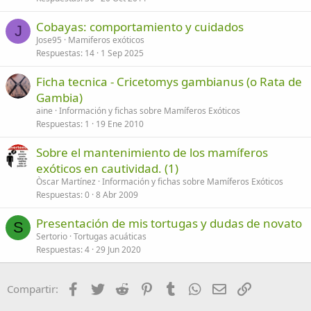
Cobayas: comportamiento y cuidados
J
Jose95
Mamiferos exóticos
Respuestas
14
1 Sep 2025
Ficha tecnica - Cricetomys gambianus (o Rata de
Gambia)
aine
Información y fichas sobre Mamíferos Exóticos
Respuestas
1
19 Ene 2010
Sobre el mantenimiento de los mamíferos
exóticos en cautividad. (1)
Òscar Martínez
Información y fichas sobre Mamíferos Exóticos
Respuestas
0
8 Abr 2009
Presentación de mis tortugas y dudas de novato
S
Sertorio
Tortugas acuáticas
Respuestas
4
29 Jun 2020
Facebook
Twitter
Reddit
Pinterest
Tumblr
WhatsApp
Email
Enlace
Compartir: