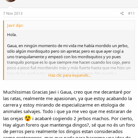
7 Nov 2013
#11
Javi! dijo:
Hola.
Gaua, en ningún momento de mi vida me había mordido un jerbo,
sólo algún mordisquito pero sin apretar, pero es que ayer cogí a
uno tranquilamente y empezó con los mordisquitos y yo pues
tranquilo porque es lo que siempre me hacen cuando los cojo, pero
poco a poco fué mordiendo más y más fuerte hasta que me hizo un
tajo de los profundos y yo sangrando bastante. Me quedé a
Haz clic para expandir...
cuadros porque el bicho estaba tan tranquilo por mis manos y no
me lo esperaba. Más o menos fué algo como este vídeo, que se me
vino a la cabeza al momento
Muchíssimas Gracias Javi i Gaua, creo que me decantaré por
las ratas, realmente me apasionan, ya que estoy acabando la
Charlie bit my finger - again !
carrera y estoy mirando de especializarme en etologia de
animales salvajes. Todo i que ya me veo que me estiraran de
las orejas
i acabaré cogiendo 2 jerbos machos. Por cierto,
Hay algun forero que mantenga dingos?, sé que no és un foro
de perros pero realmente los dingos estan considerados
como protoperros, mas que nada para hacerme una idea de