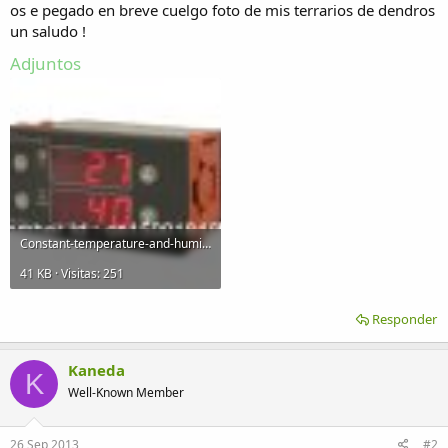
os e pegado en breve cuelgo foto de mis terrarios de dendros
un saludo !
Adjuntos
Constant-temperature-and-humidity-controller-EW-330.jpg
41 KB · Visitas: 251
Responder
Kaneda
K
Well-Known Member
26 Sep 2013
#2