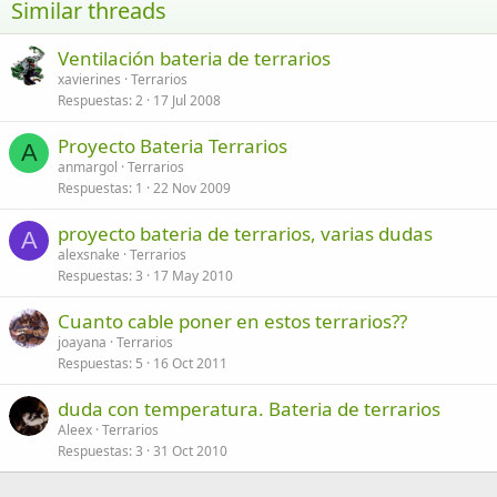
Similar threads
26
Trebuchet MS
Ventilación bateria de terrarios
Verdana
xavierines
Terrarios
Respuestas
2
17 Jul 2008
Proyecto Bateria Terrarios
A
anmargol
Terrarios
Respuestas
1
22 Nov 2009
proyecto bateria de terrarios, varias dudas
A
alexsnake
Terrarios
Respuestas
3
17 May 2010
Cuanto cable poner en estos terrarios??
joayana
Terrarios
Respuestas
5
16 Oct 2011
duda con temperatura. Bateria de terrarios
Aleex
Terrarios
Respuestas
3
31 Oct 2010