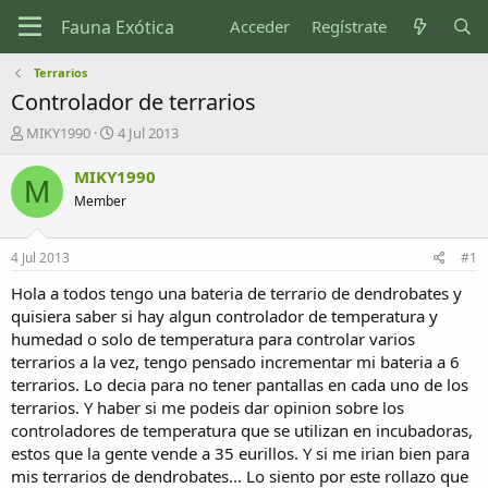
Acceder
Regístrate
Terrarios
Controlador de terrarios
I
F
MIKY1990
4 Jul 2013
n
e
i
c
MIKY1990
M
c
h
Member
i
a
a
d
d
e
4 Jul 2013
#1
o
i
r
n
Hola a todos tengo una bateria de terrario de dendrobates y
d
i
quisiera saber si hay algun controlador de temperatura y
e
c
humedad o solo de temperatura para controlar varios
l
i
terrarios a la vez, tengo pensado incrementar mi bateria a 6
t
o
terrarios. Lo decia para no tener pantallas en cada uno de los
e
terrarios. Y haber si me podeis dar opinion sobre los
m
a
controladores de temperatura que se utilizan en incubadoras,
estos que la gente vende a 35 eurillos. Y si me irian bien para
mis terrarios de dendrobates... Lo siento por este rollazo que