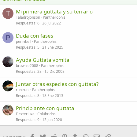
26
Trebuchet MS
Mi primera guttata y su terrario
Verdana
T
TaladroJonson
Pantherophis
Respuestas
6
26 Jul 2022
Duda con fases
P
periribell
Pantherophis
Respuestas
5
21 Ene 2025
Ayuda Guttata vomita
brownie2008
Pantherophis
Respuestas
28
15 Dic 2008
Juntar otras especies con guttata?
runiruni
Pantherophis
Respuestas
8
18 Ene 2013
Principiante con guttata
Dexterluxe
Colúbridos
Respuestas
9
13 Jun 2020
Facebook
Twitter
Reddit
Pinterest
Tumblr
WhatsApp
Email
Enlace
Compartir: