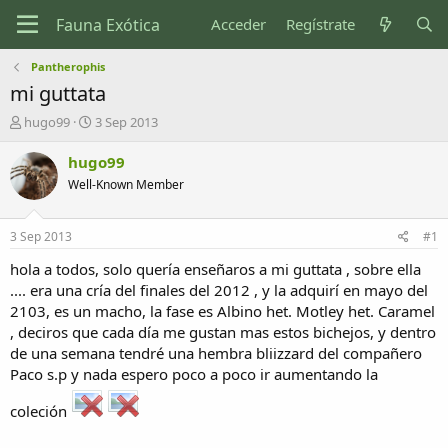
Acceder
Regístrate
Pantherophis
mi guttata
I
F
hugo99
3 Sep 2013
n
e
i
c
hugo99
c
h
Well-Known Member
i
a
a
d
d
e
3 Sep 2013
#1
o
i
r
n
hola a todos, solo quería enseñaros a mi guttata , sobre ella
d
i
.... era una cría del finales del 2012 , y la adquirí en mayo del
e
c
2103, es un macho, la fase es Albino het. Motley het. Caramel
l
i
, deciros que cada día me gustan mas estos bichejos, y dentro
t
o
de una semana tendré una hembra bliizzard del compañero
e
Paco s.p y nada espero poco a poco ir aumentando la
m
a
coleción